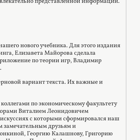
увлекательно представленной информации.
нашего нового учебника. Для этого издания
инга, Елизавета Майорова сделала
риложение по теории игр, Владимир
.
ерновой вариант текста
. Их важные и
 коллегами по экономическому факультету
ссорами Виталием Леонидовичем
дискуссиях с которыми сформировался наш
 замечательным друзьям и
Ионкиной, Георгию Калашнову, Григорию