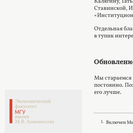
Калягину, Тат
Ставинской, И
«Институциона
Отдельная бла
в тупик интер
Обновление
Мы стараемся 
постоянно. По
его лучше.
Включен Ми