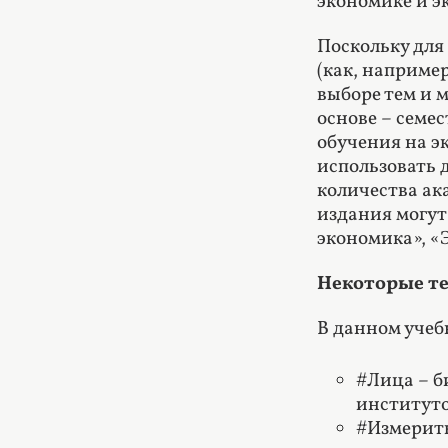
экономике и э
Поскольку для
(как, наприме
выборе тем и 
основе – семе
обучения на э
использовать 
количества ака
издания могут
экономика», «Э
Некоторые те
В данном учеб
#Лица – б
институт
#Измерить