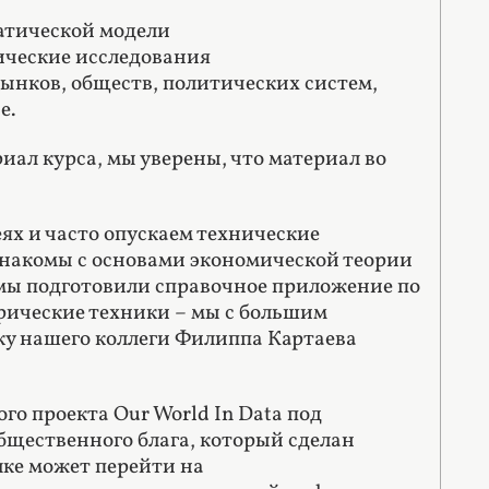
атической модели
мические исследования
рынков, обществ, политических систем,
е.
иал курса, мы уверены, что материал во
ях и часто опускаем технические
знакомы с основами экономической теории
 мы подготовили справочное приложение по
рические техники – мы с большим
ку нашего коллеги Филиппа Картаева
го проекта Our World In Data под
бщественного блага, который сделан
лке может перейти на