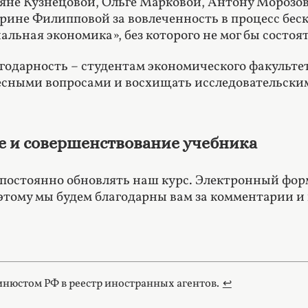
ьяне Кузнецовой, Ольге Марковой, Антону Морозов
рине Филипповой за вовлеченность в процесс бес
льная экономика», без которого не мог бы состоят
годарность – студентам экономического факультет
есными вопросами и восхищать исследовательски
 и совершенствование учебника
постоянно обновлять наш курс. Электронный форм
этому мы будем благодарны вам за комментарии и 
нюстом РФ в реестр иностранных агентов.
↩︎