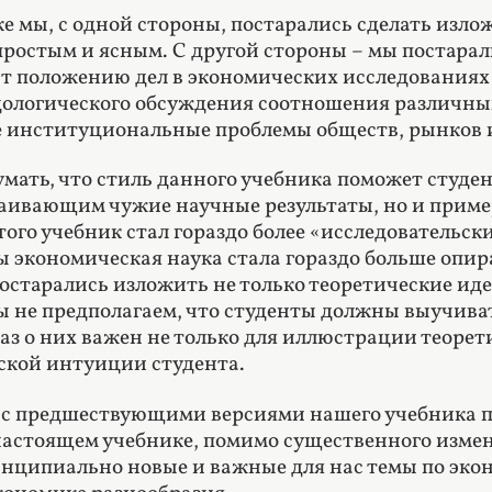
ке мы, с одной стороны, постарались сделать из
ростым и ясным. С другой стороны – мы постарал
 положению дел в экономических исследованиях
дологического обсуждения соотношения различных
 институциональные проблемы обществ, рынков 
умать, что стиль данного учебника поможет студен
аивающим чужие научные результаты, но и пример
того учебник стал гораздо более «исследовательски
ы экономическая наука стала гораздо больше опир
остарались изложить не только теоретические иде
ы не предполагаем, что студенты должны выучиват
каз о них важен не только для иллюстрации теорет
ской интуиции студента.
с предшествующими версиями нашего учебника п
 настоящем учебнике
, помимо существенного изме
нципиально новые и важные для нас темы по эко