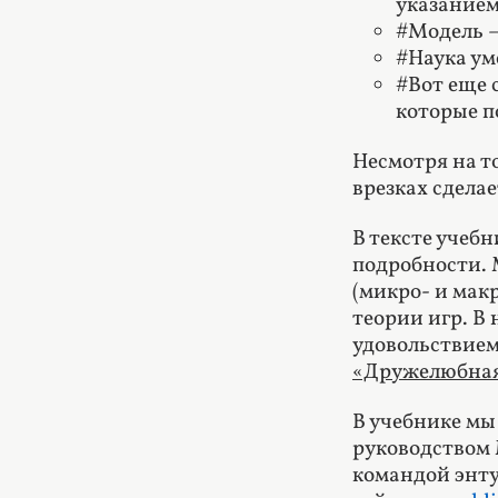
указанием 
#Модель –
#Наука ум
#Вот еще 
которые п
Несмотря на т
врезках сделае
В тексте учеб
подробности. 
(микро- и мак
теории игр. В
удовольствием
«Дружелюбная
В учебнике мы
руководством 
командой энту