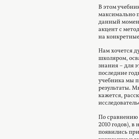
В этом учебни
максимально п
данный момент
акцент с мето
на конкретные
Нам хочется д
школяром, осв
знания – для э
последние год
учебника мы п
результаты. М
кажется, расс
исследователь
По сравнению 
2010 годов), в
появились при