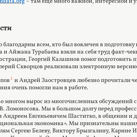
ndata.org
– там еще много важной, интересной и 
сти
 благодарны всем, кто был вовлечен в подготовку 
 и Айжана Турабаева взяли на себя труд факт-чек
страции, Георгий Калашнов помог подготовить п
ерий Скворцов реализовали электронную версию
1
опов
и Андрей Заостровцев
любезно прочитали ч
ния очень помогли нам в работе.
во многом вырос из многочисленных обсуждений с
. Ломоносова. Мы в большом долгу перед профе
 Андреем Евгеньевичем Шаститко, в общении и 
уциональная экономика». Мы признательны нашим
лям Сергею Белеву, Виктору Брызгалину, Карине 