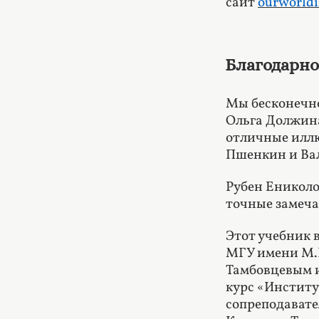
сайт
ourworldi
Благодарно
Мы бесконечно
Ольга Должина
отличные иллю
Пшенкин и Вал
Рубен Еникол
точные замеча
Этот учебник 
МГУ имени М.В
Тамбовцевым и
курс «Инстит
сопреподавате