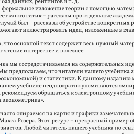
баз данных, рейтингов и т. д.
 формальное изложение теории с помощью матем
еет много гитик – рассказы про отдельные акаде
случай был – рассказы об устройстве конкретных 
омогают иллюстрировать идеи, изложенные в глав
о, что основной текст содержит весь нужный матер
т чтение интереснее и полезнее.
ника мы сосредотачиваемся на содержательных иде
Мы предполагаем, что читатели нашего учебника 
роэкономикой) и статистики. К данному изданию
 нашем учебнике неоднократно упоминаются эмпи
 рекомендуем обращаться к электронному учебни
 эконометрика»
.
 часто опираемся на карты и графики замечательно
Макса Розера. Этот ресурс – прекрасный пример о
зиастов. Любой читатель нашего учебника по ссы