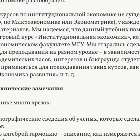
кономике разнообразия.
 курсов по институциональной экономике не сущ
р,
по Микроэкономике или Эконометрике
), у кажд
материалов. Мы надеемся, что данный учебник пом
стровый курс «Институциональная экономика», ко
кономическом факультете МГУ. Мы старались сдела
для преподавания на разном уровне – в зависимос
демических часов, интересов и бэкграунда студен
 применяться для преподавания таких курсов, ка
кономика развития» и т. д.
хнические замечания
нике много врезок:
иографические сведения об ученых, которые сдел
ов
 алгеброй гармонию – описание, как измеряются