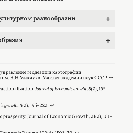
культурном разнообразии
образия
ное управление геодезии и картографии
и им. Н.Н.Миклухо-Маклая академии наук СССР.
↩︎
ractionalization.
Journal of Economic growth
,
8
(2), 155–
mic growth
,
8
(2), 195–222.
↩︎
ic prosperity. Journal of Economic Growth, 21(2), 101–