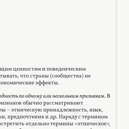
ющим ценностям и поведенческим
тывать, что страны (сообщества) не
кономические эффекты.
одность по одному или нескольким признакам
. В
признаков обычно рассматривают
ры – этническую принадлежность, язык,
и, предпочтения и др. Наряду с термином
встретить отдельно термины «этническое»,