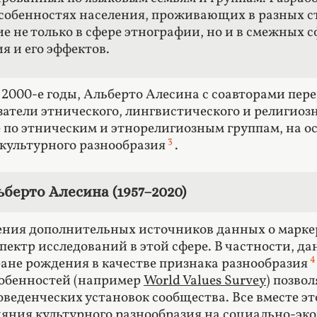
особенностях населения, проживающих в разных с
 не только в сфере этнографии, но и в смежных с
я и его эффектов.
в 2000-е годы, Альберто Алесина с соавторами п
затели этнического, лингвистического и религиоз
 по этническим и этнорелигиозным группам, на о
3
 культурного разнообразия
.
берто Алесина (1957–2020)
ения дополнительных источников данных о марке
пектр исследований в этой сфере. В частности, д
4
ране рождения в качестве признака разнообразия
собенностей (например
World Values Survey
) позво
оведенческих установок сообщества. Все вместе эт
яния культурного разнообразия на социально-эко