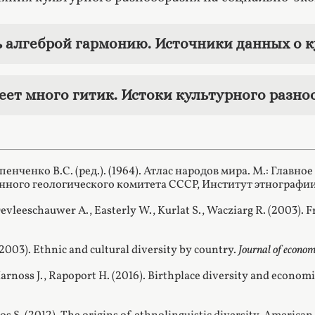
 алгеброй гармонию. Источники данных о 
еет много гитик. Истоки культурного разно
Апенченко В.С. (ред.). (1964). Атлас народов мира. М.: Глав
нного геологического комитета СССР, Институт этнографи
Devleeschauwer A., Easterly W., Kurlat S., Wacziarg R. (2003). F
(2003). Ethnic and cultural diversity by country.
Journal of econo
Harnoss J., Rapoport H. (2016). Birthplace diversity and econom