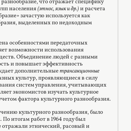
. разнообразие, что отражает специфику
упп населения
(этнос, язык и др.)
и расчета
бразие» зачастую используется как
разия, выделенных по недоходным
лена особенностями передаточных
ряет возможности использования
еств. Объединение людей с разными
сть и повышает эффективность
ождает дополнительные
трансакционные
зных культур, проявляющиеся в силу
ивания систем управления, учитывающих
ляет экономистов изучать культурное
четом фактора культурного разнообразия.
чению культурного разнообразия, было
По итогам работ в 1964 году был
е отражали этнический, расовый и