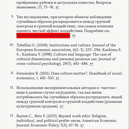
пройденные рубежи и актуальная повестка. Вопросы
экономики, (7), 75–91.
↩︎
Тип исследования, при котором объекты наблюдения
случайным образом распределяются между группой
контроля и группой воздействия, тем самым позволяя
оценить чистый эффект воздействия. Подробнее см.:
Приложение по эконометрике
.
↩︎
Tabellini G. (2008). Institutions and culture. Journal of the
European Economic association, 6(2–3), 255–294; Kashima E.
S., Kashima Y. (1998). Culture and language: The case of
cultural dimensions and personal pronoun use. Journal of
cross-cultural psychology, 29(3), 461–486.
↩︎
Fernández R. (2011). Does culture matter?. Handbook of social
economics, 1, 481–510.
↩︎
Использование экспериментальных методов в «чистом»
виде в данном случае затруднено, так как иначе
потребовалось бы случайным образом распределять людей
между группой контроля и группой воздействия (разными
культурными средами).
↩︎
Basten C., Betz F. (2013). Beyond work ethic: Religion,
individual, and political prefer-ences. American Economic
Journal: Economic Policy, 5(3), 67–91.
↩︎