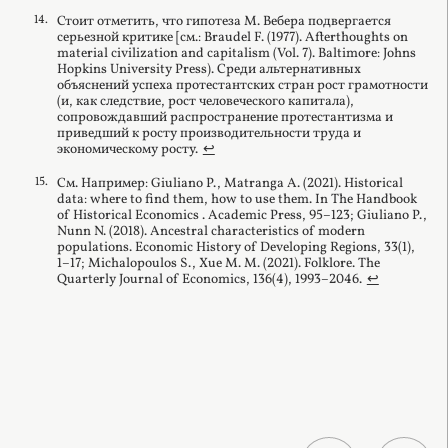
Стоит отметить, что гипотеза М. Вебера подвергается
серьезной критике [см.: Braudel F. (1977). Afterthoughts on
material civilization and capitalism (Vol. 7). Baltimore: Johns
Hopkins University Press). Среди альтернативных
объяснений успеха протестантских стран рост грамотности
(и, как следствие, рост человеческого капитала),
сопровождавший распространение протестантизма и
приведший к росту производительности труда и
экономическому росту.
↩︎
См. Например: Giuliano P., Matranga A. (2021). Historical
data: where to find them, how to use them. In The Handbook
of Historical Economics . Academic Press, 95–123; Giuliano P.,
Nunn N. (2018). Ancestral characteristics of modern
populations. Economic History of Developing Regions, 33(1),
1–17; Michalopoulos S., Xue M. M. (2021). Folklore. The
Quarterly Journal of Economics, 136(4), 1993–2046.
↩︎