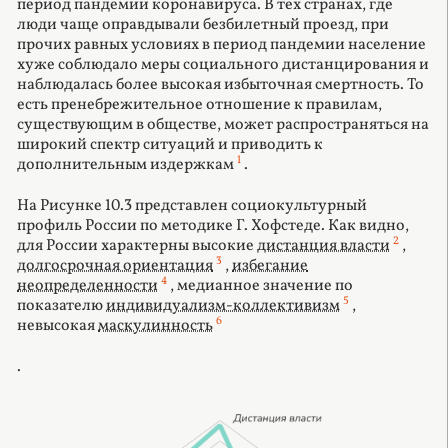
период пандемии коронавируса. В тех странах, где
люди чаще оправдывали безбилетный проезд, при
прочих равных условиях в период пандемии население
хуже соблюдало меры социального дистанцирования и
наблюдалась более высокая избыточная смертность. То
есть пренебрежительное отношение к правилам,
существующим в обществе, может распространяться на
широкий спектр ситуаций и приводить к
1
дополнительным издержкам
.
На Рисунке 10.3 представлен социокультурный
профиль России по методике Г. Хофстеде. Как видно,
2
для России характерны высокие
дистанция власти
,
3
долгосрочная ориентация
,
избегание
4
неопределенности
, медианное значение по
5
показателю
индивидуализм-коллективизм
,
6
невысокая
маскулинность
.