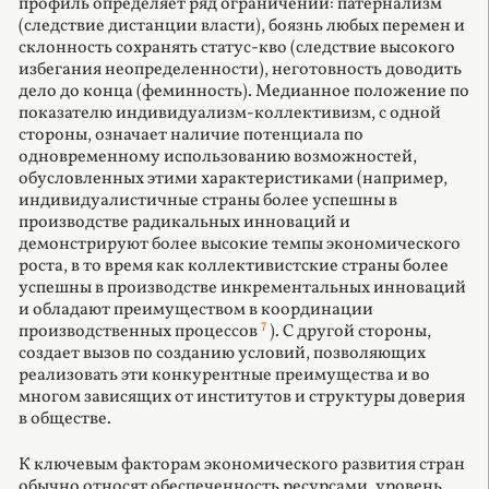
профиль определяет ряд ограничений: патернализм
(следствие дистанции власти), боязнь любых перемен и
склонность сохранять статус-кво (следствие высокого
избегания неопределенности), неготовность доводить
дело до конца (феминность). Медианное положение по
показателю индивидуализм-коллективизм, с одной
стороны, означает наличие потенциала по
одновременному использованию возможностей,
обусловленных этими характеристиками (например,
индивидуалистичные страны более успешны в
производстве радикальных инноваций и
демонстрируют более высокие темпы экономического
роста, в то время как коллективистские страны более
успешны в производстве инкрементальных инноваций
и обладают преимуществом в координации
7
производственных процессов
). С другой стороны,
создает вызов по созданию условий, позволяющих
реализовать эти конкурентные преимущества и во
многом зависящих от институтов и структуры доверия
в обществе.
К ключевым факторам экономического развития стран
обычно относят обеспеченность ресурсами, уровень