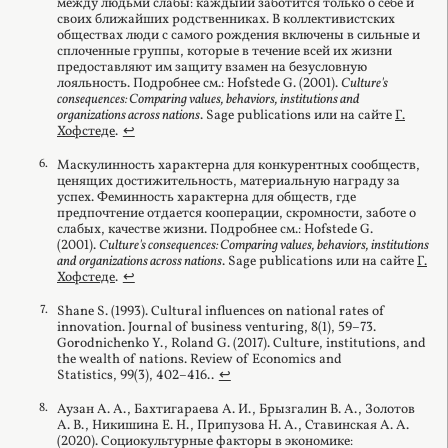
между людьми слабы: каждыий заботится только о себе и
своих ближайших родственниках. В коллективистских
обществах люди с самого рождения включены в сильные и
сплоченные группы, которые в течение всей их жизни
предоставляют им защиту взамен на безусловную
лояльность. Подробнее см.: Hofstede G. (2001).
Culture's
consequences: Comparing values, behaviors, institutions and
organizations across nations
. Sage publications или на сайте
Г.
Хофстеде
.
↩︎
Маскулинность характерна для конкурентных сообществ,
ценящих достижительность, материальную награду за
успех. Феминность характерна для обществ, где
предпочтение отдается кооперации, скромности, заботе о
слабых, качестве жизни. Подробнее см.: Hofstede G.
(2001).
Culture's consequences: Comparing values, behaviors, institutions
and organizations across nations
. Sage publications или на сайте
Г.
Хофстеде
.
↩︎
Shane S. (1993). Cultural influences on national rates of
innovation. Journal of business venturing, 8(1), 59–73.
Gorodnichenko Y., Roland G. (2017). Culture, institutions, and
the wealth of nations. Review of Economics and
Statistics, 99(3), 402–416..
↩︎
Аузан А. А., Бахтигараева А. И., Брызгалин В. А., Золотов
А. В., Никишина Е. Н., Припузова Н. А., Ставинская А. А.
(2020). Социокультурные факторы в экономике: