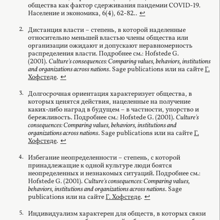
общества как фактор сдерживания пандемии COVID-19.
Население и экономика, 6(4), 62-82..
↩︎
Дистанция власти – степень, в которой наделенные
относительно меньшей властью члены общества или
организации ожидают и допускают неравномерность
распределения власти. Подробнее см.: Hofstede G.
(2001).
Culture's consequences: Comparing values, behaviors, institutions
and organizations across nations
. Sage publications или на сайте
Г.
Хофстеде
.
↩︎
Долгосрочная ориентация характеризует общества, в
которых ценятся действия, нацеленные на получение
каких-либо наград в будущем – в частности, упорство и
бережливость. Подробнее см.: Hofstede G. (2001).
Culture's
consequences: Comparing values, behaviors, institutions and
organizations across nations
. Sage publications или на сайте
Г.
Хофстеде
.
↩︎
Избегание неопределенности – степень, с которой
принадлежащие к одной культуре люди боятся
неопределенных и незнакомых ситуаций. Подробнее см.:
Hofstede G. (2001).
Culture's consequences: Comparing values,
behaviors, institutions and organizations across nations
. Sage
publications или на сайте
Г. Хофстеде
.
↩︎
Индивидуализм характерен для обществ, в которых связи