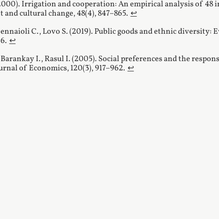
2000). Irrigation and cooperation: An empirical analysis of 48
and cultural change, 48(4), 847–865.
↩︎
Gennaioli C., Lovo S. (2019). Public goods and ethnic diversity
6.
↩︎
 Barankay I., Rasul I. (2005). Social preferences and the respo
urnal of Economics, 120(3), 917–962.
↩︎