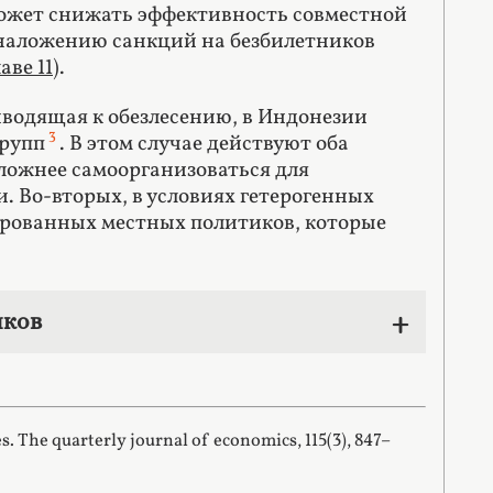
 может снижать эффективность совместной
 наложению санкций на безбилетников
аве 11
).
иводящая к обезлесению, в Индонезии
3
групп
. В этом случае действуют оба
ложнее самоорганизоваться для
. Во-вторых, в условиях гетерогенных
рованных местных политиков, которые
иков
s. The quarterly journal of economics, 115(3), 847–