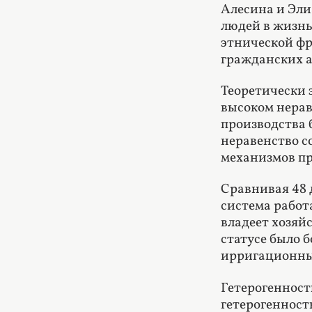
Алесина и Эли
людей в жизнь
этнической фр
гражданских а
Теоретически 
высоком нерав
производства 
неравенство с
механизмов п
Сравнивая 48 
система работ
владеет хозяй
статусе было 
ирригационные
Гетерогенност
гетерогенност