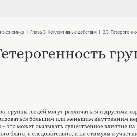
|
|
я экономика
Глава 3. Коллективные действия
3.3. Гетерогенн
 Гетерогенность гр
а, группы людей могут различаться и другими ха
ризоваться бóльшим или меньшим внутренним нер
 – это может оказывать существенное влияние на 
ого блага, а следовательно, и на стимулы к участ