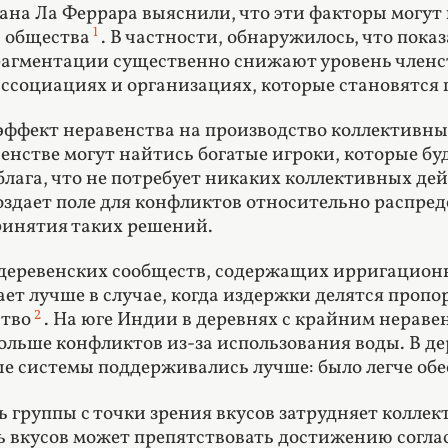
ана Ла Феррара выяснили, что эти факторы могут
1
 общества
. В частности, обнаружилось, что пок
агментации существенно снижают уровень членст
ссоциациях и организациях, которые становятся
эффект неравенства на производство коллективных
енстве могут найтись богатые игроки, которые бу
блага, что не потребует никаких коллективных де
оздает поле для конфликтов относительно распред
ринятия таких решений.
деревенских сообществ, содержащих ирригационн
ает лучше в случае, когда издержки делятся проп
2
ство
. На юге Индии в деревнях с крайним нераве
больше конфликтов из-за использования воды. В 
 системы поддерживались лучше: было легче обе
ь группы с точки зрения вкусов затрудняет коллек
ь вкусов может препятствовать достижению согла