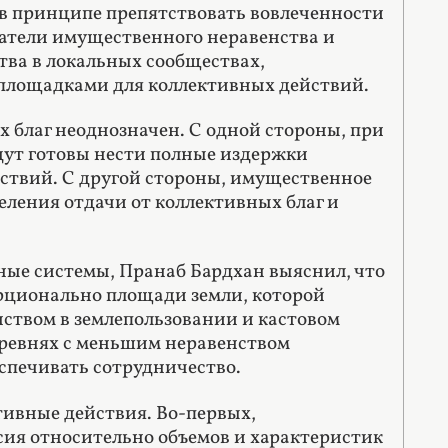
 в принципе препятствовать вовлеченности
азатели имущественного неравенства и
ва в локальных сообществах,
 площадками для коллективных действий.
 благ неоднозначен. С одной стороны, при
дут готовы нести полные издержки
йствий. С другой стороны, имущественное
еления отдачи от коллективных благ и
ые системы, Пранаб Бардхан выяснил, что
орционально площади земли, которой
нством в землепользовании и кастовом
деревнях с меньшим неравенством
спечивать сотрудничество.
тивные действия. Во-первых,
сия относительно объемов и характеристик