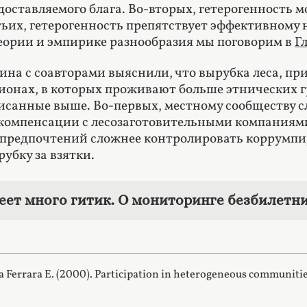
доставляемого блага. Во-вторых, гетерогенность
тьих, гетерогенность препятствует эффективному
теории и эмпирике разнообразия мы поговорим в
Гл
ина с соавторами выяснили, что вырубка леса, пр
гионах, в которых проживают больше этнических 
исанные выше. Во-первых, местному сообществу с
 компенсации с лесозаготовительными компаниями
 предпочтений сложнее контролировать коррумпи
убку за взятки.
еет много гитик. О мониторинге безбилетн
La Ferrara E. (2000). Participation in heterogeneous communitie