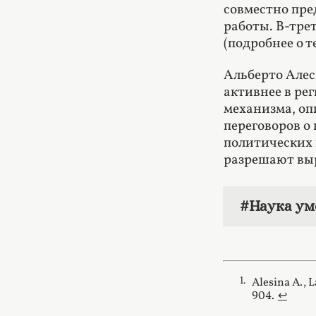
совместно пре
работы. В-тре
(подробнее о 
Альберто Алес
активнее в ре
механизма, оп
переговоров о
политических
разрешают выр
#Наука ум
Alesina A., 
904.
↩︎