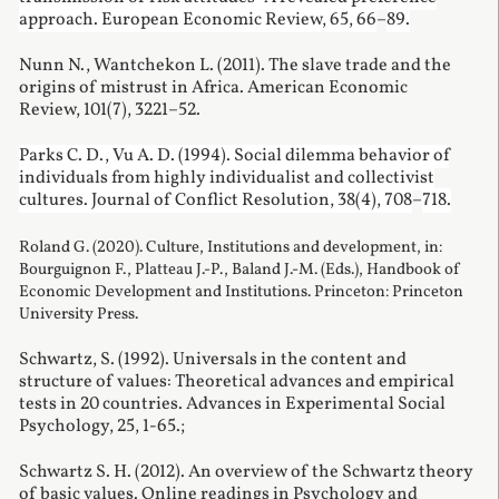
approach. European Economic Review, 65, 66
–
89.
Nunn N., Wantchekon L. (2011). The slave trade and the
origins of mistrust in Africa. American Economic
Review, 101(7), 3221–52.
Parks C. D., Vu A. D. (1994). Social dilemma behavior of
individuals from highly individualist and collectivist
cultures. Journal of Conflict Resolution, 38(4), 708
–
718.
Roland G. (2020). Culture, Institutions and development, in:
Bourguignon F., Platteau J.-P., Baland J.-M. (Eds.), Handbook of
Economic Development and Institutions. Princeton: Princeton
University Press.
Schwartz, S. (1992). Universals in the content and
structure of values: Theoretical advances and empirical
tests in 20 countries. Advances in Experimental Social
Psychology, 25, 1-65.;
Schwartz S. H. (2012). An overview of the Schwartz theory
of basic values. Online readings in Psychology and