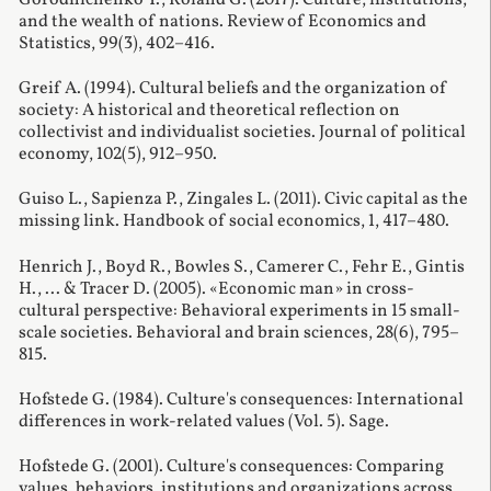
Gorodnichenko Y., Roland G. (2017). Culture, institutions,
and the wealth of nations. Review of Economics and
Statistics, 99(3), 402–416.
Greif A. (1994). Cultural beliefs and the organization of
society: A historical and theoretical reflection on
collectivist and individualist societies. Journal of political
economy, 102(5), 912–950.
Guiso L., Sapienza P., Zingales L. (2011). Civic capital as the
missing link. Handbook of social economics, 1, 417–480.
Henrich J., Boyd R., Bowles S., Camerer C., Fehr E., Gintis
H., ... & Tracer D. (2005). «Economic man» in cross-
cultural perspective: Behavioral experiments in 15 small-
scale societies. Behavioral and brain sciences, 28(6), 795–
815.
Hofstede G. (1984). Culture's consequences: International
differences in work-related values (Vol. 5). Sage.
Hofstede G. (2001). Culture's consequences: Comparing
values, behaviors, institutions and organizations across