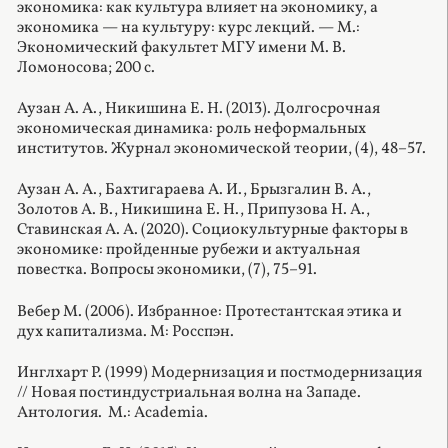
экономика: как культура влияет на экономику, а
экономика — на культуру: курс лекций. — М.:
Экономический факультет МГУ имени М. В.
Ломоносова; 200 с.
Аузан А. А., Никишина Е. Н. (2013). Долгосрочная
экономическая динамика: роль неформальных
институтов. Журнал экономической теории, (4), 48–57.
Аузан А. А., Бахтигараева А. И., Брызгалин В. А.,
Золотов А. В., Никишина Е. Н., Припузова Н. А.,
Ставинская А. А. (2020). Социокультурные факторы в
экономике: пройденные рубежи и актуальная
повестка. Вопросы экономики, (7), 75–91.
Вебер М. (2006). Избранное: Протестантская этика и
дух капитализма. М: Росспэн.
Инглхарт Р. (1999) Модернизация и постмодернизация
// Новая постиндустриальная волна на Западе.
Антология.
М.: Academia.