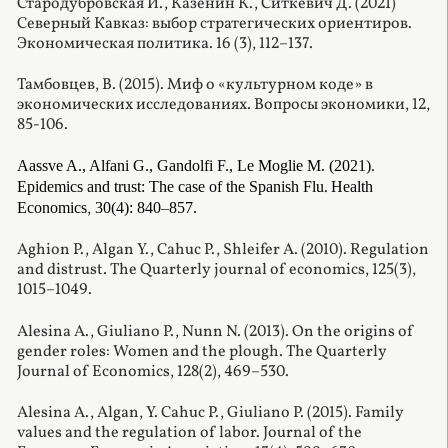
Стародубровская И., Казенин К., Ситкевич Д. (2021)
Северный Кавказ: выбор стратегических ориентиров.
Экономическая политика. 16 (3), 112–137.
Тамбовцев, В. (2015). Миф о «культурном коде» в
экономических исследованиях. Вопросы экономики, 12,
85-106.
.
Aassve
A
.,
Alfani
G
.,
Gandolfi
F
.,
Le
Moglie
M
. (2021)
.
Epidemics and trust: The case of the Spanish Flu
Health
,
Economics
30(4): 840
–
857.
Aghion P., Algan Y., Cahuc P., Shleifer A. (2010). Regulation
and distrust. The Quarterly journal of economics, 125(3),
1015–1049.
Alesina A., Giuliano P., Nunn N. (2013). On the origins of
gender roles: Women and the plough. The Quarterly
Journal of Economics, 128(2), 469–530.
Alesina A., Algan, Y. Cahuc P., Giuliano P. (2015). Family
values and the regulation of labor. Journal of the