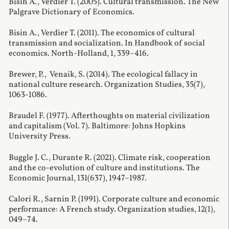
Bisin A., Verdier T. (2005). Cultural transmission. The New
Palgrave Dictionary of Economics.
Bisin A., Verdier T. (2011). The economics of cultural
transmission and socialization. In Handbook of social
economics. North-Holland, 1, 339–416.
Brewer, P.,
Venaik, S. (2014). The ecological fallacy in
national culture research. Organization Studies, 35(7),
1063-1086.
Braudel F. (1977). Afterthoughts on material civilization
and capitalism (Vol. 7). Baltimore: Johns Hopkins
University Press.
Buggle J. C., Durante R. (2021). Climate risk, cooperation
and the co-evolution of culture and institutions. The
Economic Journal, 131(637), 1947–1987.
Calori R., Sarnin P. (1991). Corporate culture and economic
performance: A French study. Organization studies, 12(1),
049–74.