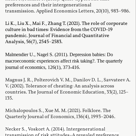
preferences and their intergenerational
transmission.
Applied Economics Letters, 20(10), 983
–
986.
Li K., Liu X., Mai F., Zhang T. (2021).
The role of corporate
culture in bad times: Evidence from the COVID-19
pandemic. Journal of Financial and Quantitative
Analysis, 56(7), 2545
–
2583.
Malmendier U., Nagel S. (2011). Depression babies: Do
macroeconomic experiences affect risk taking?. The quarterly
journal of economics, 126(1), 373-416.
Magnus J. R., Polterovich V. M., Danilov D. L., Savvateev A.
V. (2002). Tolerance of cheating: An analysis across
countries. The Journal of Economic Education, 33(2), 125–
135.
Michalopoulos S., Xue M. M. (2021). Folklore. The
Quarterly Journal of Economics, 136(4), 1993–2046.
Necker S., Voskort A. (2014). Intergenerational
transmission of risk attitudes–A revealed preference