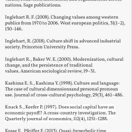
nations. Sage publications.
Inglehart R. F. (2008). Changing values among western
publics from 1970 to 2006. West european politics, 31(1–2),
130–146.
Inglehart, R. (2018). Culture shift in advanced industrial
society. Princeton
University
Press
.
Inglehart R., Baker W. E. (2000). Modernization, cultural
change, and the persistence of traditional
values. American sociological review, 19–51.
Kashima E. S., Kashima Y. (1998). Culture and language:
The case of cultural dimensionsand personal pronoun
use. Journal of cross-cultural psychology, 29(3), 461–486.
Knack S., Keefer P. (1997). Does social capital have an
economic payoff? A cross-country investigation. The
Quarterly journal of economics, 112(4), 1251
–
1288.
Kosse F., Pfeiffer F. (2013). Quasi-hyperbolic time