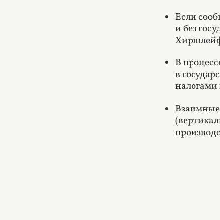
Если сооб
и без гос
Хиршлейф
В процесс
в государ
налогами 
Взаимные 
(вертикал
производс