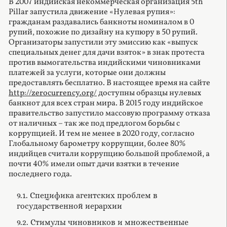
В 2007 индийская некоммерческая организация 5th
Pillar запустила движение «Нулевая рупия»:
гражданам раздавались банкноты номиналом в 0
рупий, похожие по дизайну на купюру в 50 рупий.
Организаторы запустили эту эмиссию как «выпуск
специальных денег для дачи взяток» в знак протеста
против вымогательства индийскими чиновниками
платежей за услуги, которые они должны
предоставлять бесплатно. В настоящее время на сайте
http://zerocurrency.org/
доступны образцы нулевых
банкнот для всех стран мира. В 2015 году индийское
правительство запустило массовую программу отказа
от наличных – так же под предлогом борьбы с
коррупцией. И тем не менее в 2020 году, согласно
Глобальному барометру коррупции, более 80%
индийцев считали коррупцию большой проблемой, а
почти 40% имели опыт дачи взятки в течение
последнего года.
9.1. Специфика агентских проблем в
государственной иерархии
9.2. Стимулы чиновников и множественные