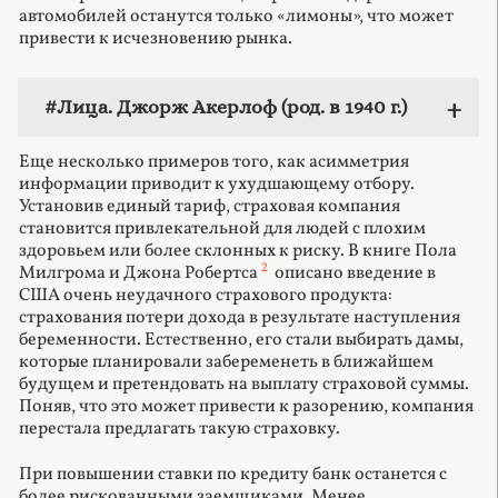
автомобилей останутся только «лимоны», что может
привести к исчезновению рынка.
#Лица. Джорж Акерлоф (род. в 1940 г.)
Еще несколько примеров того, как асимметрия
информации приводит к ухудшающему отбору.
Установив единый тариф, страховая компания
становится привлекательной для людей с плохим
здоровьем или более склонных к риску. В книге Пола
2
Милгрома и Джона Робертса
описано введение в
США очень неудачного страхового продукта:
страхования потери дохода в результате наступления
беременности. Естественно, его стали выбирать дамы,
которые планировали забеременеть в ближайшем
будущем и претендовать на выплату страховой суммы.
Поняв, что это может привести к разорению, компания
перестала предлагать такую страховку.
При повышении ставки по кредиту банк останется с
более рискованными заемщиками. Менее