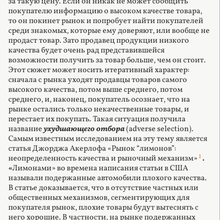
за такую цену. Если он никак не может сообщить
покупателю информацию о высоком качестве товара,
то он покинет рынок и попробует найти покупателей
среди знакомых, которые ему доверяют, или вообще не
продаст товар. Зато продавец продукции низкого
качества будет очень рад представившейся
возможности получить за товар больше, чем он стоит.
Этот сюжет может носить итеративный характер:
сначала с рынка уходят продавцы товаров самого
высокого качества, потом выше среднего, потом
среднего, и, наконец, покупатель осознает, что на
рынке остались только некачественные товары, и
перестает их покупать. Такая ситуация получила
название
ухудшающего отбора
(adverse selection).
Самым известным исследованием на эту тему является
статья Джорджа Акерлофа «Рынок “лимонов”:
1
неопределенность качества и рыночный механизм»
.
«
Лимонами» во времена написания статьи в США
называли подержанные автомобили плохого качества.
В статье доказывается, что в отсутствие частных или
общественных механизмов, сегментирующих для
покупателя рынок, плохие товары будут вытеснять с
него хорошие. В частности, на рынке подержанных