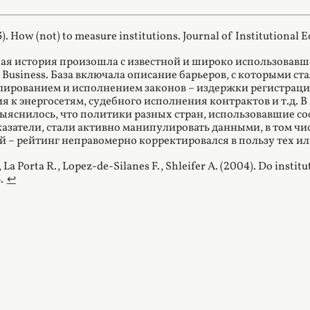
3). How (not) to measure institutions. Journal of Institutional E
ая история произошла с известной и широко использовавш
 Business. База включала описание барьеров, с которыми с
улированием и исполнением законов – издержки регистраци
 к энергосетям, судебного исполнения контрактов и т.д. В
ыяснилось, что политики разных стран, использовавшие со
азатели, стали активно манипулировать данными, в том ч
й – рейтинг неправомерно корректировался в пользу тех ил
., La Porta R., Lopez-de-Silanes F., Shleifer A. (2004). Do inst
.
↩︎