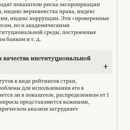
 входят показатели риска экспроприации
 индекс верховенства права, индекс
тии, индекс коррупции. Эти «проверенные
есом, но и академическими
нституциональной среды, построенные
банком и т. д.
и качества институциональной
утов в виде рейтингов стран,
роблемы для использования его в
тся ли в показателе, распределенном от 1
и вопросы представляются важными,
ирическом анализе затрудняет