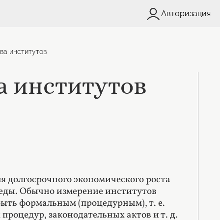
Авторизация
тва институтов
ва институтов
я долгосрочного экономического роста
еды. Обычно измерение институтов
ыть формальным (процедурным), т. е.
роцедур, законодательных актов и т. д.