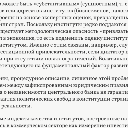
о может быть «субстантивным» (сущностным), т. е
ов или адресатов институтов (бизнесменов, налого
роены на основе экспертных оценок, превращенны
инг стран. Поскольку институты редко поддаютс
уществует методологическая опасность «привязать
 в экономике, то есть подменить оценку институ
институтом. Именно с этим связаны, например, слу
естиционной привлекательности, если диктатор н
 при отсутствии новых ограничений. Волатильнос
ретендующего на фундаментальный фактор развит
оны, процедурное описание, лишенное этой пробл
ием между зафиксированным юридическим правил
а о независимости центрального банка не гаранти
рантия политических свобод в конституции стран
 реальности.
е индексы качества институтов, построенные на 
ь в коммерческом секторе как измерение инвестиц