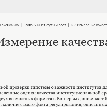
|
|
я экономика
Глава 6. Институты и рост
6.2. Измерение качес
 Измерение качест
кой проверки гипотезы о важности институтов дл
исленные оценки качества институциональной ср
двух возможных форматах. Во-первых, оно может б
аличие самого факта регулирования, описанных п