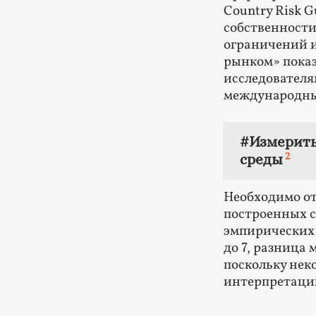
Country Risk G
собственности
ограничений и
рынком» показ
исследователя
международны
#Измерить
2
среды
Необходимо от
построенных с
эмпирических 
до 7, разница
поскольку нек
интерпретаци