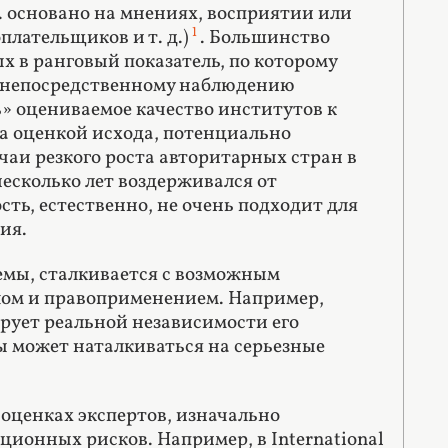
. основано на мнениях, восприятии или
1
плательщиков и т. д.)
. Большинство
х в ранговый показатель, по которому
я непосредственному наблюдению
» оцениваемое качество институтов к
та оценкой исхода, потенциально
чаи резкого роста авторитарных стран в
есколько лет воздерживался от
ть, естественно, не очень подходит для
ия.
емы, сталкивается с возможным
ом и правоприменением. Например,
рует реальной независимости его
ы может наталкиваться на серьезные
оценках экспертов, изначально
ионных рисков. Например, в International