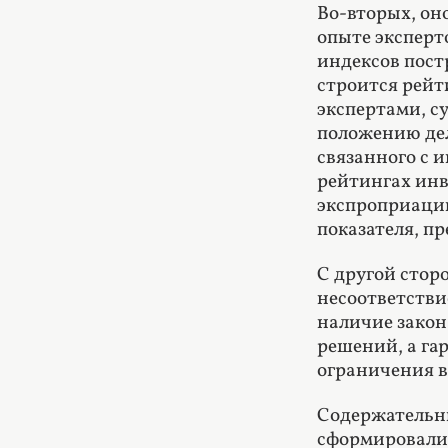
Во-вторых, он
опыте эксперт
индексов пост
строится рейт
экспертами, с
положению дел
связанного с 
рейтингах инв
экспроприации
показателя, п
С другой стор
несоответств
наличие закон
решений, а га
ограничения в
Содержательны
сформировалис