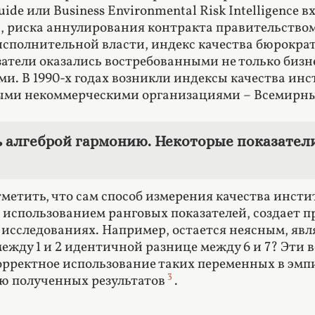
uide или Business Environmental Risk Intelligence
, риска аннулирования контракта правительством,
сполнительной власти, индекс качества бюрокра
атели оказались востребованными не только бизн
ми. В 1990-х годах возникли индексы качества и
ми некоммерческими организациями – Всемирным 
 алгеброй гармонию. Некоторые показател
метить, что сам способ измерения качества инстит
 использованием ранговых показателей, создает п
исследованиях. Например, остается неясным, являе
 между 1 и 2 идентичной разнице между 6 и 7? Эт
орректное использование таких переменных в эмп
3
ю полученных результатов
.