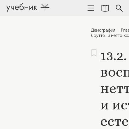
|
Демография
Гла
брутто- и нетто-к
13.
вос
нет
и и
ест