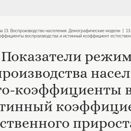
|
ва 13. Воспроизводство населения. Демографические модели
13
оэффициенты воспроизводства и истинный коэффициент естестве
2. Показатели режи
производства насел
то-коэффициенты в
стинный коэффици
ественного прирост