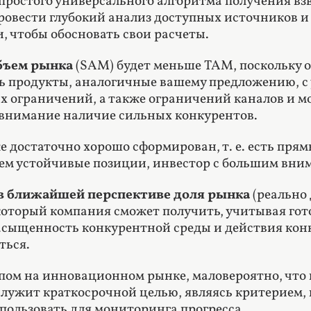
простого универсального алгоритма получения вз
ровести глубокий анализ доступных источников 
, чтобы обосновать свои расчеты.
бъем рынка
(SAM) будет меньше TAM, поскольку о
ь продукты, аналогичные вашему предложению, с 
х ограничений, а также ограничений каналов и м
внимание наличие сильных конкурентов.
е достаточно хорошо сформирован, т. е. есть пря
м устойчивые позиции, инвестор с большим вним
 ближайшей перспективе доля рынка
(реально
который компания сможет получить, учитывая гот
сыщенность конкурентной среды и действия конку
ться.
пом на инновационном рынке, маловероятно, что в
лужит краткосрочной целью, являясь критерием,
спользовать для мониторинга прогресса.