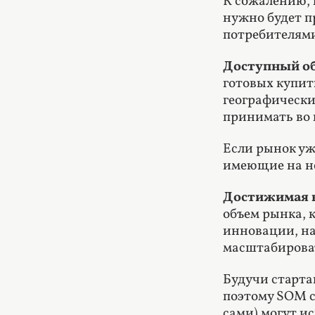
К сожалению, 
нужно будет п
потребителями
Доступный о
готовых купит
географически
принимать во 
Если рынок уж
имеющие на не
Достижимая в
объем рынка, 
инновации, на
масштабирова
Будучи старта
поэтому SOM с
сами) могут и