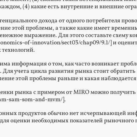
 каждом, (4) какие есть внутренние и внешние огр
тенциального дохода от одного потребителя провод
ние этой проблемы, а также какие имеет временны
енежное выражение. Для этого составьте схему кон
Economics-of-innovation/sect03/chap09/9.1/] и оце
 технологий.
има информация о том, как часто возникает пробле
. Для учета цикла развития рынка стоит обратить
шение этой проблемы раньше и какая наблюдается
енки рынка с примером от MIRO можно получить [зд
-tam-sam-som-and-mvm/].
нных продуктов обычно нет исчерпывающей инфо
для оценки необходимых показателей рыночного 