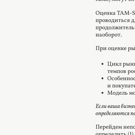
Оценка TAM-SA
проводиться д
продолжительн
наоборот.
При оценке ры
Цикл рынк
темпов ро
Особеннос
и покупате
Модель мо
Если ваша бизне
определяются п
Перейдем непо
определить (1)