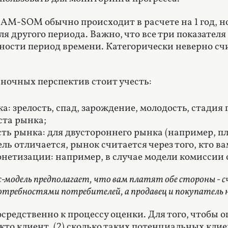
M-SOM обычно происходит в расчете на 1 год, но
ля другого периода. Важно, что все три показател
ости период времени. Категорически неверно счит
ночных перспектив стоит учесть:
а: зрелость, спад, зарождение, молодость, стадия
ста рынка;
ть рынка: для двустороннего рынка (например, пл
ль отличается, рынок считается через того, кто ва
нетизации: например, в случае модели комиссии 
с-модель предполагает, что вам платят обе стороны - 
отребностями потребителей, а продавец и покупатель
средственно к процессу оценки. Для того, чтоб
 кто клиент, (2) сколько таких потенциальных клие