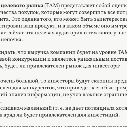
 целевого рынка
(TAM) представляет собой оцен
чества покупок, которые могут совершить все потр
нта. Это оценка того, кто может быть заинтересо
тирован ваш продукт, и в каком объеме оно им тре
нас сейчас эта целевая аудитория и тем какие у н
 цепочка.
идать, что выручка компании будет на уровне TAM,
левой конкуренции и являетесь уникальным пост
, будет ли привлекателен рынок для инвестора:
очень большой, то инвесторы будут склонны предп
елен для конкурентов, что приведет к его быстро
ий анализ информации, не учла важные огранич
.
слишком маленький (т. е. не дает потенциала хот
к вряд ли будет привлекателен для инвестиций.