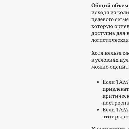
Общий объем
исходя из коли
целевого сегме
которую ориен
доступна для 
логистическая
Хотя нельзя ож
в условиях ну
можно оценить
Если TAM 
привлекат
критическ
настроена
Если TAM 
этот рыно