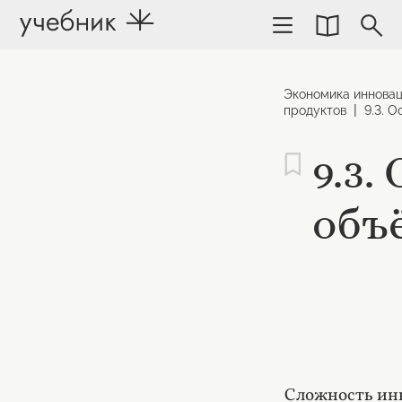
Экономика иннова
|
продуктов
9.3. 
9.3.
объ
Сложность инн