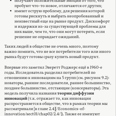
получают положительные эмоции от того, что
пробуют что-то новое, отличаются от других;
имеют острую проблему, для решения которой
готовы рискнуть и выбрать неопробованный и
неизвестный еще на рынке продукт. Дискомфорт
и издержки из-за существующей проблемы для
них выше, чем то, что они могут потерять, если
решение не оправдает ожиданий.
Таких людей в обществе не очень много, поэтому
важно помнить, что не все потребители того или иного
рынка будут готовы сразу купить новый продукт.
Впервые это заметил Эверетт Роджерс ещё в 1960-е
годы. Исследователь разделил потребителей по
отношению к инновациям на 5 групп (см. рисунок 9.2):
новаторы, ранние последователи, раннее большинство,
позднее большинство, отстающие (консерваторы). Эта
модель получила названия
теории диффузии
инноваций
(т.к. отражает то, как инновация
распространяется в обществе, что в рамках теории мы
рассматривали [в главе 2.4][/Economics-of-
innovation/sect01/chap02/2.4/]). Также ее именуют