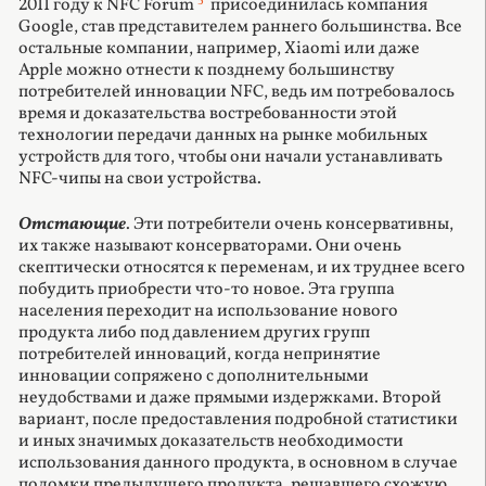
5
2011 году к NFC Forum
присоединилась компания
Google, став представителем раннего большинства. Все
остальные компании, например, Xiaomi или даже
Apple можно отнести к позднему большинству
потребителей инновации NFC, ведь им потребовалось
время и доказательства востребованности этой
технологии передачи данных на рынке мобильных
устройств для того, чтобы они начали устанавливать
NFC-чипы на свои устройства.
Отстающие
. Эти потребители очень консервативны,
их также называют консерваторами. Они очень
скептически относятся к переменам, и их труднее всего
побудить приобрести что-то новое. Эта группа
населения переходит на использование нового
продукта либо под давлением других групп
потребителей инноваций, когда непринятие
инновации сопряжено с дополнительными
неудобствами и даже прямыми издержками. Второй
вариант, после предоставления подробной статистики
и иных значимых доказательств необходимости
использования данного продукта, в основном в случае
поломки предыдущего продукта, решавшего схожую