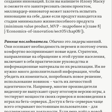
создании инноваций. Если вы напишете Илону Маску
и сможете его заинтересовать своим проектом,
миллиардер-инноватор может захотеть испытать
инновацию на себе, даже если продукт находится на
стадии минимально жизнеспособного продукта
(minimum value product, MVP – подробнее в [главе 8]
[/Economics-of-innovation/sect03/chap08/]).
Ранние последователи
. Обычно это лидеры мнений.
Они осознают необходимость перемен и поэтому очень
комфортно воспринимают новые идеи. Стратегии,
направленные на обращение к этой группе населения,
включают в себя практические руководства и
информационные материалы по их реализации. Им не
нужно много дополнительной информации, чтобы
убедить их измениться, попробовать новое решение,
использование новинок – часть их личностной
идентичности. Например, многие производители
видеоигр не выпускают сразу итоговую версию игры, а
тестируют мощности своих серверов и нововведения в
играх на бета-серверах. Доступ к бета-серверам чаще
всего открывают постоянным пользователям – для
поддержания их лояльности. Если речь идёт о новой