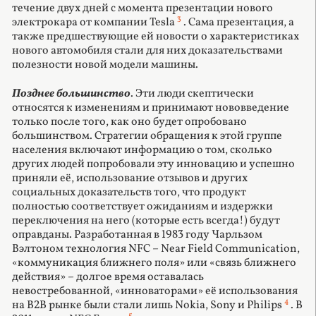
течение двух дней с момента презентации нового
3
электрокара от компании Tesla
. Сама презентация, а
также предшествующие ей новости о характеристиках
нового автомобиля стали для них доказательствами
полезности новой модели машины.
Позднее большинство
. Эти люди скептически
относятся к изменениям и принимают нововведение
только после того, как оно будет опробовано
большинством. Стратегии обращения к этой группе
населения включают информацию о том, сколько
других людей попробовали эту инновацию и успешно
приняли её, использование отзывов и других
социальных доказательств того, что продукт
полностью соответствует ожиданиям и издержки
переключения на него (которые есть всегда!) будут
оправданы. Разработанная в 1983 году Чарльзом
Вэлтоном технология NFC – Near Field Communication,
«коммуникация ближнего поля» или «связь ближнего
действия» – долгое время оставалась
невостребованной, «инноваторами» её использования
4
на B2B рынке были стали лишь Nokia, Sony и Philips
. В