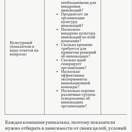
необходимыми для
внедрения
инноваций?
Продвигает ли
организация
культуру
инноваций?
Насколько
внедрена культура
инноваций во всей
компании?
Культурный
Сколько времени
(показатели в
требуется для
виде ответов на
принятия решений
вопросы)
об инновациях?
Сколько идей
генерирует
организация?
Насколько
эффективны
эксперименты
инновационной
команды?
Насколько хорошо
различные группы
осведомлены об
инновациях
организации?
Каждая компания уникальна, поэтому показатели
нужно отбирать в зависимости от своих целей, условий