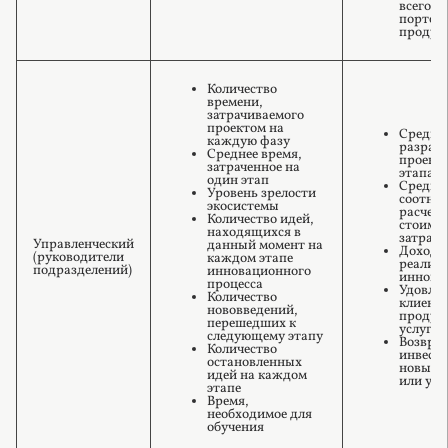
всего н
портфе
продукт
Количество
времени,
затрачиваемого
проектом на
Средня
каждую фазу
разраб
Среднее время,
проекта
затраченное на
этапах
один этап
Средне
Уровень зрелости
соотно
экосистемы
расчет
Количество идей,
стоимос
находящихся в
затрата
Управленческий
данный момент на
Доход о
(руководители
каждом этапе
реализ
подразделений)
инновационного
иннова
процесса
Удовле
Количество
клиент
нововведений,
продук
перешедших к
услуга
следующему этапу
Возврат
Количество
инвести
остановленных
новые 
идей на каждом
или усл
этапе
Время,
необходимое для
обучения