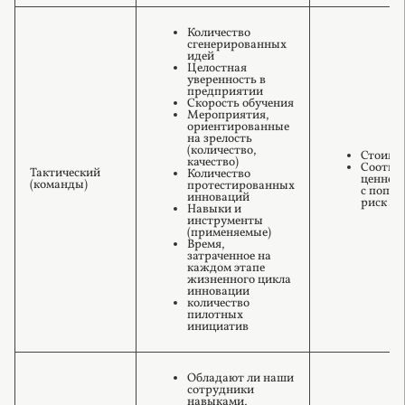
Количество
сгенерированных
идей
Целостная
уверенность в
предприятии
Скорость обучения
Мероприятия,
ориентированные
на зрелость
(количество,
Стоимос
качество)
Соотно
Тактический
Количество
ценност
(команды)
протестированных
с попра
инноваций
риск
Навыки и
инструменты
(применяемые)
Время,
затраченное на
каждом этапе
жизненного цикла
инновации
количество
пилотных
инициатив
Обладают ли наши
сотрудники
навыками,