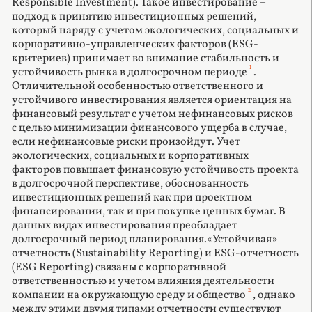
Responsible Investment). Такое инвестирование –
подход к принятию инвестиционных решений,
который наряду с учетом экологических, социальных и
корпоративно-управленческих факторов (ESG-
критериев) принимает во внимание стабильность и
1
устойчивость рынка в долгосрочном периоде
.
Отличительной особенностью ответственного и
устойчивого инвестирования является ориентация на
финансовый результат с учетом нефинансовых рисков
с целью минимизации финансового ущерба в случае,
если нефинансовые риски произойдут. Учет
экологических, социальных и корпоративных
факторов повышает финансовую устойчивость проекта
в долгосрочной перспективе, обоснованность
инвестиционных решений как при проектном
финансировании, так и при покупке ценных бумаг. В
данных видах инвестирования преобладает
долгосрочный период планирования.«Устойчивая»
отчетность (Sustainability Reporting) и ESG-отчетность
(ESG Reporting) связаны с корпоративной
ответственностью и учетом влияния деятельности
2
компании на окружающую среду и общество
, однако
между этими двумя типами отчетности существуют