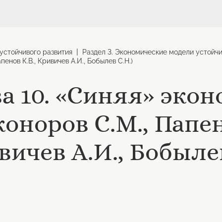
|
устойчивого развития
Раздел 3. Экономические модели устойчи
пенов К.В., Кривичев А.И., Бобылев С.Н.)
ва 10. «Синяя» эко
оноров С.М., Папен
ичев А.И., Бобылев