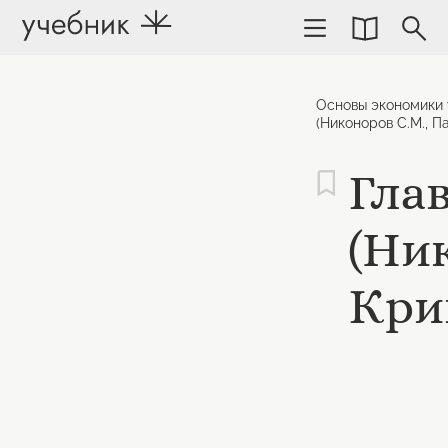
Основы экономики 
(Никоноров С.М., Па
Гла
(Ник
Крив