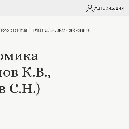
Авторизация
|
вого развития
Глава 10. «Синяя» экономика
номика
ов К.В.,
 С.Н.)