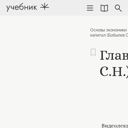
Основы экономики 
капитал (Бобылев С
Гла
С.Н.
Видеолекц