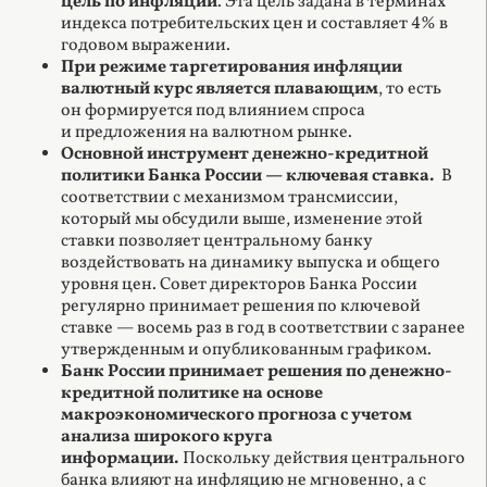
цель по инфляции
. Эта цель задана в терминах
индекса потребительских цен и составляет 4% в
годовом выражении.
При режиме таргетирования инфляции
валютный курс является плавающим
, то есть
он формируется под влиянием спроса
и предложения на валютном рынке.
Основной инструмент денежно-кредитной
политики Банка России —
ключевая ставка.
В
соответствии с механизмом трансмиссии,
который мы обсудили выше, изменение этой
ставки позволяет центральному банку
воздействовать на динамику выпуска и общего
уровня цен. Совет директоров Банка России
регулярно принимает решения по ключевой
ставке — восемь раз в год в соответствии с заранее
утвержденным и опубликованным графиком.
Банк России принимает решения по денежно-
кредитной политике на основе
макроэкономического прогноза с учетом
анализа широкого круга
информации.
Поскольку действия центрального
банка влияют на инфляцию не мгновенно, а с