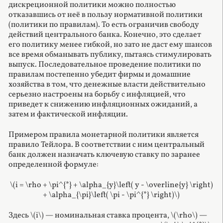
дискреционной политики можно полностью
отказавшись от неё в пользу нормативной политики
(политики по правилам). То есть ограничив свободу
действий центрального банка. Конечно, это сделает
его политику менее гибкой, но зато не даст ему шансов
все время обманывать публику, пытаясь стимулировать
выпуск. Последовательное проведение политики по
правилам постепенно убедит фирмы и домашние
хозяйства в том, что денежные власти действительно
серьезно настроены на борьбу с инфляцией, что
приведет к снижению инфляционных ожиданий, а
затем и фактической инфляции.
Примером правила монетарной политики является
правило Тейлора. В соответствии с ним центральный
банк должен назначать ключевую ставку по заранее
определенной формуле:
\(i = \rho + \pi^{*} + \alpha_{y}\left( y - \overline{y} \right)
+ \alpha_{\pi}\left( \pi - \pi^{*} \right)\)
Здесь
\(i\)
— номинальная ставка процента,
\(\rho\)
—