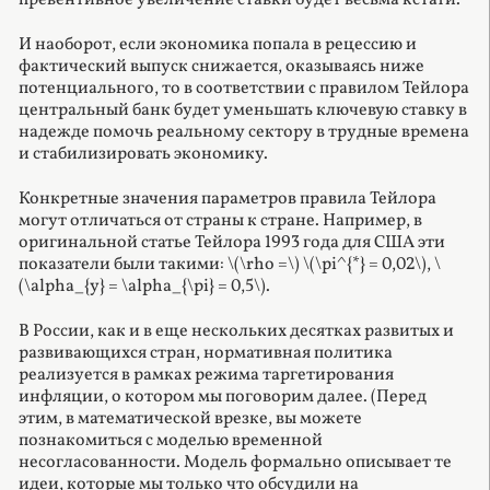
И наоборот, если экономика попала в рецессию и
фактический выпуск снижается, оказываясь ниже
потенциального, то в соответствии с правилом Тейлора
центральный банк будет уменьшать ключевую ставку в
надежде помочь реальному сектору в трудные времена
и стабилизировать экономику.
Конкретные значения параметров правила Тейлора
могут отличаться от страны к стране. Например, в
оригинальной статье Тейлора 1993 года для США эти
показатели были такими:
\(\rho =\)
\(\pi^{*} = 0,02\)
,
\
(\alpha_{y} = \alpha_{\pi} = 0,5\)
.
В России, как и в еще нескольких десятках развитых и
развивающихся стран, нормативная политика
реализуется в рамках режима таргетирования
инфляции, о котором мы поговорим далее. (Перед
этим, в математической врезке, вы можете
познакомиться с моделью временной
несогласованности. Модель формально описывает те
идеи, которые мы только что обсудили на