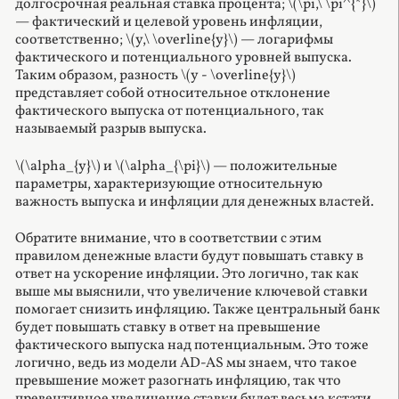
долгосрочная реальная ставка процента;
\(\pi,\ \pi^{*}\)
— фактический и целевой уровень инфляции,
соответственно;
\(y,\ \overline{y}\)
— логарифмы
фактического и потенциального уровней выпуска.
Таким образом, разность
\(y - \overline{y}\)
представляет собой относительное отклонение
фактического выпуска от потенциального, так
называемый разрыв выпуска.
\(\alpha_{y}\)
и
\(\alpha_{\pi}\)
— положительные
параметры, характеризующие относительную
важность выпуска и инфляции для денежных властей.
Обратите внимание, что в соответствии с этим
правилом денежные власти будут повышать ставку в
ответ на ускорение инфляции. Это логично, так как
выше мы выяснили, что увеличение ключевой ставки
помогает снизить инфляцию. Также центральный банк
будет повышать ставку в ответ на превышение
фактического выпуска над потенциальным. Это тоже
логично, ведь из модели AD-AS мы знаем, что такое
превышение может разогнать инфляцию, так что
превентивное увеличение ставки будет весьма кстати.