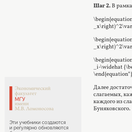
Шаг 2.
В рамка
\begin{equation
_x\right)^2\var
\begin{equation
_x\right)^2\var
\begin{equation
_i-\widehat {\b
\end{equation*
Далее достато
слагаемых, ка
каждого из сл
Буняковского.
Эти учебники создаются
и регулярно обновляются