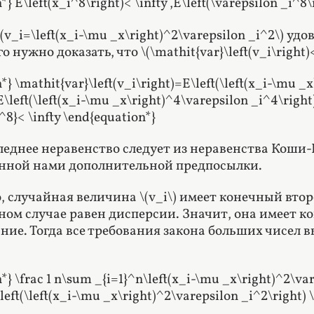
} E\left(x_i^8\right)< \infty ,E\left(\varepsilon _i^8\
(v_i=\left(x_i-\mu _x\right)^2\varepsilon _i^2\) 
о нужно доказать, что \(\mathit{var}\left(v_i\right)< 
*} \mathit{var}\left(v_i\right)=E\left(\left(x_i-\mu _
\left(\left(x_i-\mu _x\right)^4\varepsilon _i^4\right)
^8}< \infty \end{equation*}
леднее неравенство следует из неравенства Коши-
нной нами дополнительной предпосылки.
, случайная величина \(v_i\) имеет конечный вт
ном случае равен дисперсии. Значит, она имеет 
ние. Тогда все требования закона больших чисел в
*} \frac 1 n\sum _{i=1}^n\left(x_i-\mu _x\right)^2\va
left(\left(x_i-\mu _x\right)^2\varepsilon _i^2\right) 