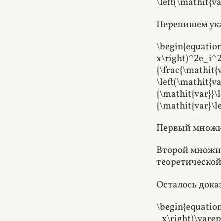
\left(\mathit{va
Перепишем ук
\begin{equation*
x\right)^2e_i^2}
{\frac{\mathit{v
\left(\mathit{va
{\mathit{var}}\l
{\mathit{var}\le
Первый множит
Второй множит
теоретической 
Осталось доказ
\begin{equation
_x\right)\vareps