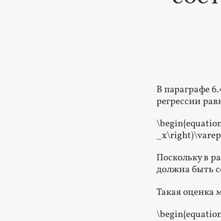
В параграфе 6
регрессии рав
\begin{equation
_x\right)\vareps
Поскольку в р
должна быть с
Такая оценка 
\begin{equation