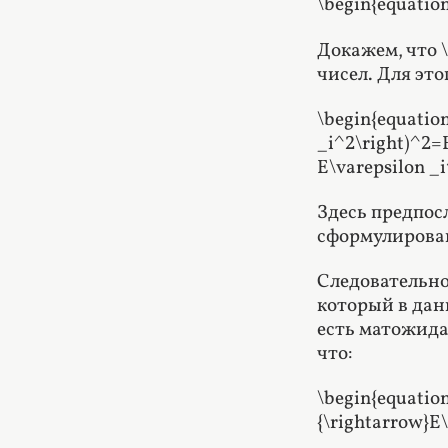
\begin{equation*
Докажем, что \
чисел. Для этог
\begin{equation
_i^2\right)^2=E
E\varepsilon _i
Здесь предпос
сформулирова
Следовательно
который в дан
есть матожида
что:
\begin{equation
{\rightarrow}E\