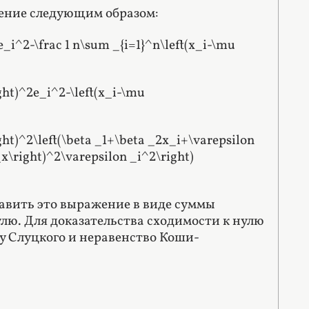
ение следующим образом:
2e_i^2-\frac 1 n\sum _{i=1}^n\left(x_i-\mu
ight)^2e_i^2-\left(x_i-\mu
ight)^2\left(\beta _1+\beta _2x_i+\varepsilon
_x\right)^2\varepsilon _i^2\right)
тавить это выражение в виде суммы
улю. Для доказательства сходимости к нулю
у Слуцкого и неравенство Коши-