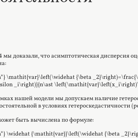
.4 мы доказали, что асимптотическая дисперсия 
на:
*} \mathit{var}\left(\widehat {\beta _2}\right)=\frac{\
ilon _i\right)}{n\ast \left(\mathit{var}\left(x_i\right
амках нашей модели мы допускаем наличие гетеро
остоятельной в условиях гетероскедастичности (р
может быть вычислена по формуле:
*} \widehat {\mathit{var}}\left(\widehat {\beta _2}\rig