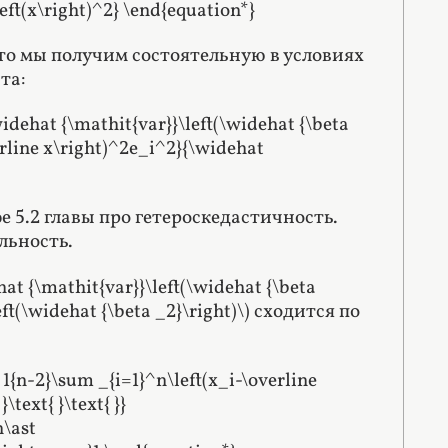
eft(x\right)^2} \end{equation*}
, то мы получим состоятельную в условиях
та:
widehat {\mathit{var}}\left(\widehat {\beta
verline x\right)^2e_i^2}{\widehat
 5.2 главы про гетероскедастичность.
льность.
{\mathit{var}}\left(\widehat {\beta
t(\widehat {\beta _2}\right)\) сходится по
ac 1{n-2}\sum _{i=1}^n\left(x_i-\overline
\text{ }\text{ }}
n\ast