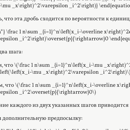
_i-\mu _x\right)^2\varepsilon _i^2\right)} \end{equati
, что эта дробь сходится по вероятности к единиц
*} \frac 1 n\sum _{i=1}^n\left(x_i-\overline x\right)^2
epsilon _i^2\right)\overset{p}{\rightarrow}0 \end{eq
два шага:
 что \(\frac 1 n\sum _{i=1}^n\left(x_i-\mu _x\right)^
left(\left(x_i-\mu _x\right)^2\varepsilon _i^2\right)\
 что \(\frac 1 n\sum _{i=1}^n\left(x_i-\overline x\rig
epsilon _i^2\overset{p}{\rightarrow}0\)
ние каждого из двух указанных шагов приводится
 дополнительную предпосылку: