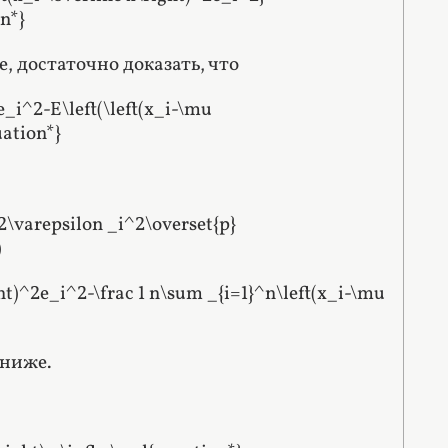
on*}
е, достаточно доказать, что
e_i^2-E\left(\left(x_i-\mu
uation*}
2\varepsilon _i^2\overset{p}
)
ht)^2e_i^2-\frac 1 n\sum _{i=1}^n\left(x_i-\mu
 ниже.