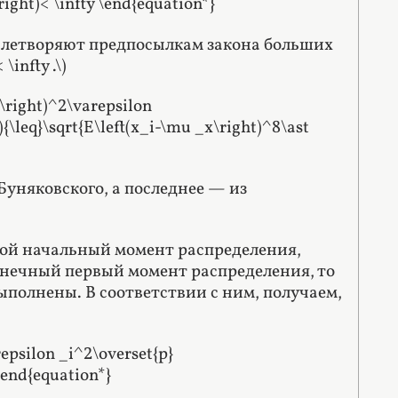
right)< \infty \end{equation*}
удовлетворяют предпосылкам закона больших
\infty .\)
x\right)^2\varepsilon
{\leq}\sqrt{E\left(x_i-\mu _x\right)^8\ast
Буняковского, а последнее — из
орой начальный момент распределения,
конечный первый момент распределения, то
ыполнены. В соответствии с ним, получаем,
repsilon _i^2\overset{p}
\end{equation*}