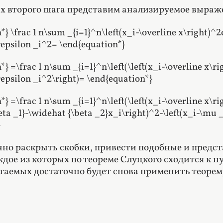
х второго шага представим анализируемое выраж
*} \frac 1 n\sum _{i=1}^n\left(x_i-\overline x\right)^
epsilon _i^2= \end{equation*}
*} =\frac 1 n\sum _{i=1}^n\left(\left(x_i-\overline x\r
epsilon _i^2\right)= \end{equation*}
*} =\frac 1 n\sum _{i=1}^n\left(\left(x_i-\overline x\r
eta _1}-\widehat {\beta _2}x_i\right)^2-\left(x_i-\mu 
}
чно раскрыть скобки, привести подобные и предс
ждое из которых по теореме Слуцкого сходится к н
агаемых достаточно будет снова применить теорем