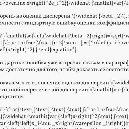
_i-\overline x\right)^2e_i^2}{\widehat {\mathit{var}}\l
орень из оценки дисперсии \(\widehat {\beta _2}\)
тичности стандартную ошибку оценки коэффициен
*} \mathit{se}\left(\widehat {\beta _2}\right)=\sqrt{\
t{\frac 1 n\frac{\frac 1{n-2}\sum _{i=1}^n\left(x_i-\o
eft(x\right)^2}.} \end{equation*}
андартная ошибка уже встречалась вам в параграфе
м достаточно для того, чтобы доказать её состояте
окажем, что отношение оценки дисперсии \(\widehat 
истинной теоретической дисперсии \(\mathit{var}\lef
 единице:
} \frac{\text{ }\text{ }\text{ }\text{ }\frac 1 n\frac{\fr
{\widehat {\mathit{var}}\left(x\right)^2}\text{ }\text{ }
ar}\left(\left(x_i-\mu _x\right)\varepsilon _i\right)}{