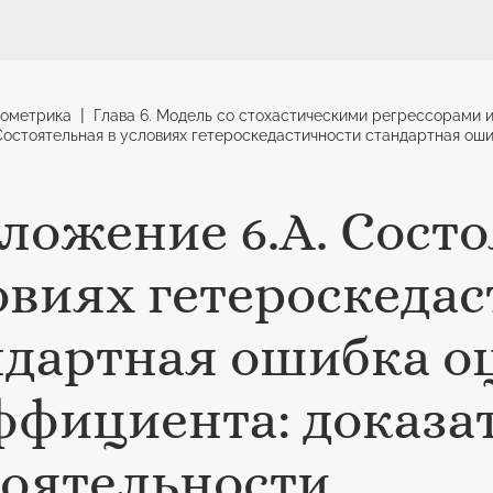
|
ометрика
Глава 6. Модель со стохастическими регрессорами 
Состоятельная в условиях гетероскедастичности стандартная ош
ложение 6.А. Состо
овиях гетероскеда
ндартная ошибка о
ффициента: доказа
тоятельности