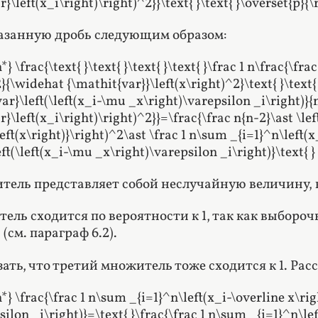
r}\left(x_i\right)\right)^2}}\text{ }\text{ }\overset{p}
азанную дробь следующим образом:
} \frac{\text{ }\text{ }\text{ }\text{ }\frac 1 n\frac{\fr
{\widehat {\mathit{var}}\left(x\right)^2}\text{ }\text{ }
ar}\left(\left(x_i-\mu _x\right)\varepsilon _i\right)}{
r}\left(x_i\right)\right)^2}}=\frac{\frac n{n-2}\ast \le
eft(x\right)}\right)^2\ast \frac 1 n\sum _{i=1}^n\left(
ft(\left(x_i-\mu _x\right)\varepsilon _i\right)}\text{ 
ель представляет собой неслучайную величину, ко
ель сходится по вероятности к 1, так как выбороч
(см. параграф 6.2).
ать, что третий множитель тоже сходится к 1. Рас
*} \frac{\frac 1 n\sum _{i=1}^n\left(x_i-\overline x\ri
ilon _i\right)}=\text{ }\frac{\frac 1 n\sum _{i=1}^n\le