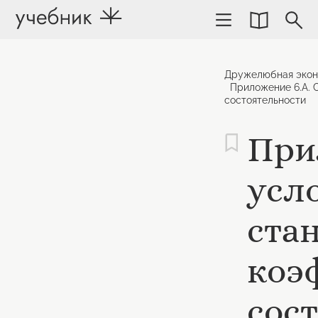
Дружелюбная экон
Приложение 6.А. 
состоятельности
При
усл
ста
коэ
сос