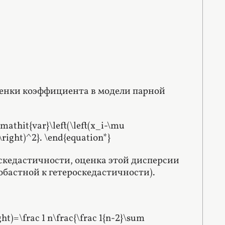
оценки коэффициента в модели парной
mathit{var}\left(\left(x_i-\mu
)\right)^2}. \end{equation*}
скедастичности, оценка этой дисперсии
обастной к гетероскедастичности).
ht)=\frac 1 n\frac{\frac 1{n-2}\sum