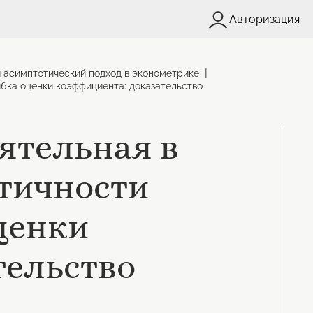
Авторизация
|
и асимптотический подход в эконометрике
ибка оценки коэффициента: доказательство
ятельная в
стичности
ценки
тельство