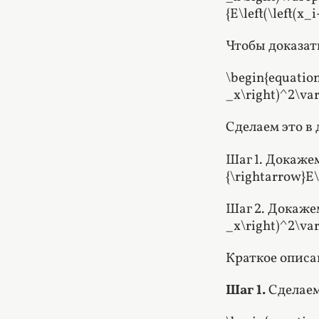
{E\left(\left(x
Чтобы доказать
\begin{equation
_x\right)^2\var
Сделаем это в 
Шаг 1. Докажем,
{\rightarrow}E\
Шаг 2. Докажем,
_x\right)^2\var
Краткое описа
Шаг 1.
Сделаем