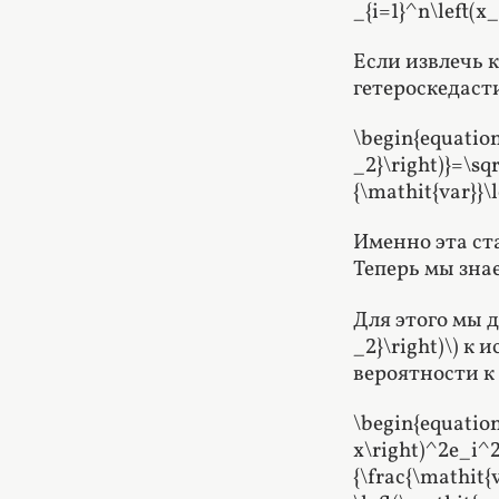
_{i=1}^n\left(x
Если извлечь к
гетероскедас
\begin{equation
_2}\right)}=\sqr
{\mathit{var}}\l
Именно эта ст
Теперь мы знае
Для этого мы д
_2}\right)\) к 
вероятности к
\begin{equation*
x\right)^2e_i^2}
{\frac{\mathit{v