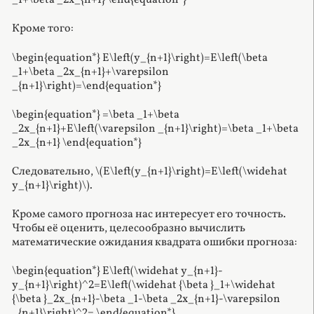
_1+\beta _2x_{n+1} \end{equation*}
Кроме того:
\begin{equation*} E\left(y_{n+1}\right)=E\left(\beta
_1+\beta _2x_{n+1}+\varepsilon
_{n+1}\right)=\end{equation*}
\begin{equation*} =\beta _1+\beta
_2x_{n+1}+E\left(\varepsilon _{n+1}\right)=\beta _1+\beta
_2x_{n+1} \end{equation*}
Следовательно, \(E\left(y_{n+1}\right)=E\left(\widehat
y_{n+1}\right)\).
Кроме самого прогноза нас интересует его точность.
Чтобы её оценить, целесообразно вычислить
математические ожидания квадрата ошибки прогноза:
\begin{equation*} E\left(\widehat y_{n+1}-
y_{n+1}\right)^2=E\left(\widehat {\beta }_1+\widehat
{\beta }_2x_{n+1}-\beta _1-\beta _2x_{n+1}-\varepsilon
_{n+1}\right)^2= \end{equation*}