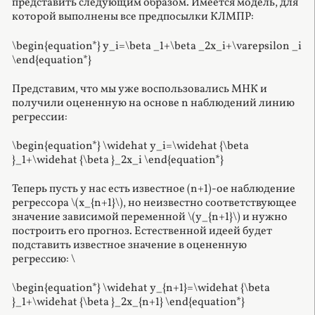
представить следующим образом. Имеется модель, для
которой выполнены все предпосылки КЛМПР:
\begin{equation*} y_i=\beta _1+\beta _2x_i+\varepsilon _i
\end{equation*}
Представим, что мы уже воспользовались МНК и
получили оцененную на основе n наблюдений линию
регрессии:
\begin{equation*} \widehat y_i=\widehat {\beta
}_1+\widehat {\beta }_2x_i \end{equation*}
Теперь пусть у нас есть известное (n+1)-ое наблюдение
регрессора \(x_{n+1}\), но неизвестно соответствующее
значение зависимой переменной \(y_{n+1}\) и нужно
построить его прогноз. Естественной идеей будет
подставить известное значение в оцененную
регрессию: \
\begin{equation*} \widehat y_{n+1}=\widehat {\beta
}_1+\widehat {\beta }_2x_{n+1} \end{equation*}