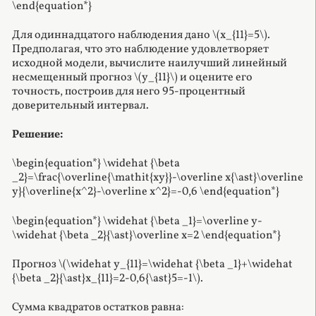
\end{equation*}
Для одиннадцатого наблюдения дано \(x_{11}=5\).
Предполагая, что это наблюдение удовлетворяет
исходной модели, вычислите наилучший линейный
несмещенный прогноз \(y_{11}\) и оцените его
точность, построив для него 95-процентный
доверительный интервал.
Решение:
\begin{equation*} \widehat {\beta
_2}=\frac{\overline{\mathit{xy}}-\overline x{\ast}\overline
y}{\overline{x^2}-\overline x^2}=-0,6 \end{equation*}
\begin{equation*} \widehat {\beta _1}=\overline y-
\widehat {\beta _2}{\ast}\overline x=2 \end{equation*}
Прогноз \(\widehat y_{11}=\widehat {\beta _1}+\widehat
{\beta _2}{\ast}x_{11}=2-0,6{\ast}5=-1\).
Сумма квадратов остатков равна: