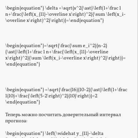
\begin{equation*} \delta =\sqrt{s^2{\ast}\left(1+\frac 1
n+\frac{\left(x_{11}-\overline x\right)^2}{\sum \left(x_i-
\overline x\right)^2}\right)}=\end{equation*}
\begin{equation*}=\sqrt{\frac{\sum e_i^2}{n-2}
{\ast}\left(1+\frac 1 n+\frac{\left(x_{11}-\overline
x\right)^2}{\sum \left(x_i-\overline x\right)^2}\right)}=
\end{equation*}
\begin{equation*} =\sqrt{\frac{16}{10-2}{\ast}\left(1+\frac
1{10}+\frac{\left(5-2\right)^2}{10}\right)}=2
\end{equation*}
Теперь можно посчитать доверительный интервал
прогноза:
\begin{equation*} \left(\widehat y_{11}-\delta