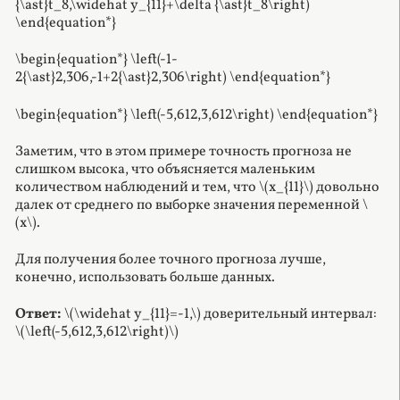
{\ast}t_8,\widehat y_{11}+\delta {\ast}t_8\right)
\end{equation*}
\begin{equation*} \left(-1-
2{\ast}2,306,-1+2{\ast}2,306\right) \end{equation*}
\begin{equation*} \left(-5,612,3,612\right) \end{equation*}
Заметим, что в этом примере точность прогноза не
слишком высока, что объясняется маленьким
количеством наблюдений и тем, что \(x_{11}\) довольно
далек от среднего по выборке значения переменной \
(x\).
Для получения более точного прогноза лучше,
конечно, использовать больше данных.
Ответ:
\(\widehat y_{11}=-1,\) доверительный интервал:
\(\left(-5,612,3,612\right)\)