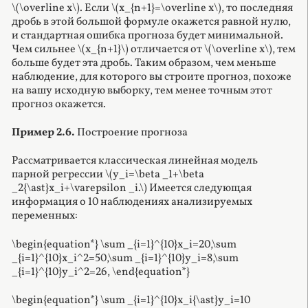
\(\overline x\). Если \(x_{n+1}=\overline x\), то последняя
дробь в этой большой формуле окажется равной нулю,
и стандартная ошибка прогноза будет минимальной.
Чем сильнее \(x_{n+1}\) отличается от \(\overline x\), тем
больше будет эта дробь. Таким образом, чем меньше
наблюдение, для которого вы строите прогноз, похоже
на вашу исходную выборку, тем менее точным этот
прогноз окажется.
Пример 2.6.
Построение прогноза
Рассматривается классическая линейная модель
парной регрессии \(y_i=\beta _1+\beta
_2{\ast}x_i+\varepsilon _i.\) Имеется следующая
информация о 10 наблюдениях анализируемых
переменных:
\begin{equation*} \sum _{i=1}^{10}x_i=20,\sum
_{i=1}^{10}x_i^2=50,\sum _{i=1}^{10}y_i=8,\sum
_{i=1}^{10}y_i^2=26, \end{equation*}
\begin{equation*} \sum _{i=1}^{10}x_i{\ast}y_i=10