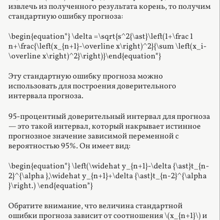
извлечь из полученного результата корень, то получим
стандартную ошибку прогноза:
\begin{equation*} \delta =\sqrt{s^2{\ast}\left(1+\frac 1
n+\frac{\left(x_{n+1}-\overline x\right)^2}{\sum \left(x_i-
\overline x\right)^2}\right)}\end{equation*}
Эту стандартную ошибку прогноза можно
использовать для построения доверительного
интервала прогноза.
95-процентный доверительный интервал для прогноза
— это такой интервал, который накрывает истинное
прогнозное значение зависимой переменной с
вероятностью 95
%
. Он имеет вид:
\begin{equation*} \left(\widehat y_{n+1}-\delta {\ast}t_{n-
2}^{\alpha },\widehat y_{n+1}+\delta {\ast}t_{n-2}^{\alpha
}\right.) \end{equation*}
Обратите внимание, что величина стандартной
ошибки прогноза зависит от соотношения \(x_{n+1}\) и