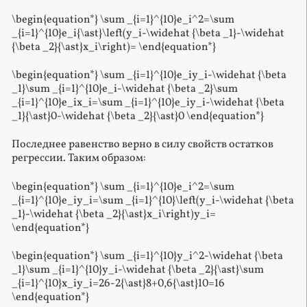
\begin{equation*} \sum _{i=1}^{10}e_i^2=\sum
_{i=1}^{10}e_i{\ast}\left(y_i-\widehat {\beta _1}-\widehat
{\beta _2}{\ast}x_i\right)= \end{equation*}
\begin{equation*} \sum _{i=1}^{10}e_iy_i-\widehat {\beta
_1}\sum _{i=1}^{10}e_i-\widehat {\beta _2}\sum
_{i=1}^{10}e_ix_i=\sum _{i=1}^{10}e_iy_i-\widehat {\beta
_1}{\ast}0-\widehat {\beta _2}{\ast}0 \end{equation*}
Последнее равенство верно в силу свойств остатков
регрессии. Таким образом:
\begin{equation*} \sum _{i=1}^{10}e_i^2=\sum
_{i=1}^{10}e_iy_i=\sum _{i=1}^{10}\left(y_i-\widehat {\beta
_1}-\widehat {\beta _2}{\ast}x_i\right)y_i=
\end{equation*}
\begin{equation*} \sum _{i=1}^{10}y_i^2-\widehat {\beta
_1}\sum _{i=1}^{10}y_i-\widehat {\beta _2}{\ast}\sum
_{i=1}^{10}x_iy_i=26-2{\ast}8+0,6{\ast}10=16
\end{equation*}