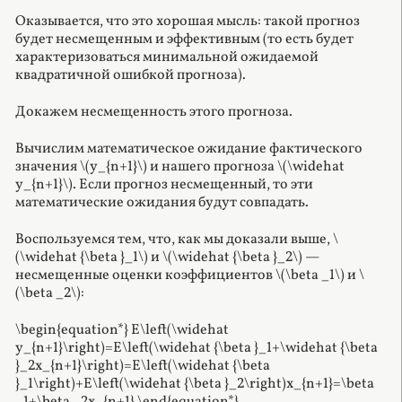
Оказывается, что это хорошая мысль: такой прогноз
будет несмещенным и эффективным (то есть будет
характеризоваться минимальной ожидаемой
квадратичной ошибкой прогноза).
Докажем несмещенность этого прогноза.
Вычислим математическое ожидание фактического
значения \(y_{n+1}\) и нашего прогноза \(\widehat
y_{n+1}\). Если прогноз несмещенный, то эти
математические ожидания будут совпадать.
Воспользуемся тем, что, как мы доказали выше, \
(\widehat {\beta }_1\) и \(\widehat {\beta }_2\) —
несмещенные оценки коэффициентов \(\beta _1\) и \
(\beta _2\):
\begin{equation*} E\left(\widehat
y_{n+1}\right)=E\left(\widehat {\beta }_1+\widehat {\beta
}_2x_{n+1}\right)=E\left(\widehat {\beta
}_1\right)+E\left(\widehat {\beta }_2\right)x_{n+1}=\beta