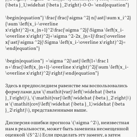
{\beta }_1,\widehat {\beta }_2\right)-0-0= \end{equation*}
\begin{equation*} \frac{\frac{\sigma ^2} n{\ast}\sum x_i^2}
{\sum \left(x_i-\overline
x\right)^2}+x_{n+1}^2\frac{\sigma ^2}{\Sigma \left(x_i-
\overline x\right)^2}+\sigma ^2-2x_{n+1}\frac{\overline
x{\ast}\sigma ^2}{\Sigma \left(x_i-\overline x\right)^2}=
\end{equation*}
\begin{equation*} =\sigma ^2{\ast}\left(1+\frac 1
n+\frac{\left(x_{n+1}-\overline x\right)^2}{\sum \left(x_i-
\overline x\right)^2}\right)\end{equation*}
Здесь в предпоследнем равенстве мы воспользовались
формулами для \(\mathit{var}\left(\widehat {\beta
}_1\right)\), \(\mathit{var}\left(\widehat {\beta }_2\right)\)
и \(\mathit{cov}\left(\widehat {\beta }_1,\widehat {\beta
}_2\right)\), представленными выше.
Дисперсия ошибки прогноза \(\sigma ^2\), неизвестная
нам в реальности, может быть заменена несмещенной
оценкой \(S^2.\) Если проделать эту замену, а затем