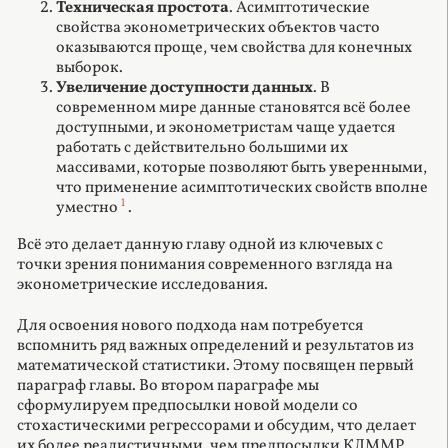
Техническая простота
. Асимптотические
свойства эконометрических объектов часто
оказываются проще, чем свойства для конечных
выборок.
Увеличение доступности данных
. В
современном мире данные становятся всё более
доступными, и эконометристам чаще удается
работать с действительно большими их
массивами, которые позволяют быть уверенными,
что применение асимптотических свойств вполне
1
уместно
.
Всё это делает данную главу одной из ключевых с
точки зрения понимания современного взгляда на
эконометрические исследования.
Для освоения нового подхода нам потребуется
вспомнить ряд важных определений и результатов из
математической статистики. Этому посвящен первый
параграф главы. Во втором параграфе мы
сформулируем предпосылки новой модели со
стохастическими регрессорами и обсудим, что делает
их более реалистичными, чем предпосылки КЛММР.