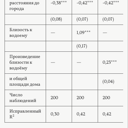
расстояния до
-0,38***
-0,42***
-0,42***
города
(0,08)
(0,07)
(0,07)
Близость к
—
1,09***
—
водоему
(0,17)
Произведение
близости к
—
—
0,23***
водоёму
и общей
(0,04)
площади дома
Число
200
200
200
наблюдений
Исправленный
0,30
0,42
0,42
2
R