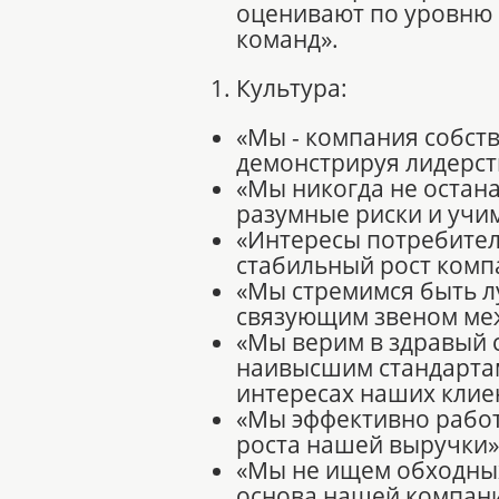
оценивают по уровню
команд».
Культура:
«Мы - компания собст
демонстрируя лидерст
«Мы никогда не остан
разумные риски и учи
«Интересы потребител
стабильный рост комп
«Мы стремимся быть л
связующим звеном ме
«Мы верим в здравый 
наивысшим стандартам 
интересах наших клие
«Мы эффективно работ
роста нашей выручки»
«Мы не ищем обходных 
основа нашей компани