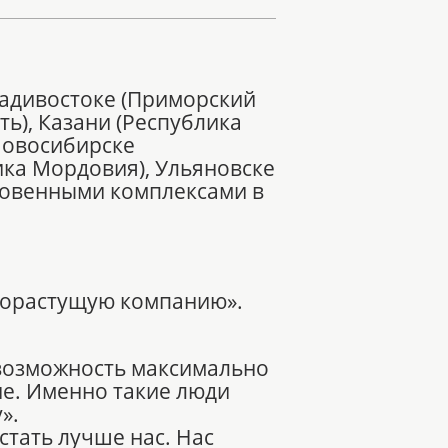
ладивостоке (Приморский
ть), Казани (Республика
 Новосибирске
лика Мордовия), Ульяновске
одовенными комплексами в
рорастущую компанию».
 возможность максимально
ие. Именно такие люди
».
стать лучше нас. Нас