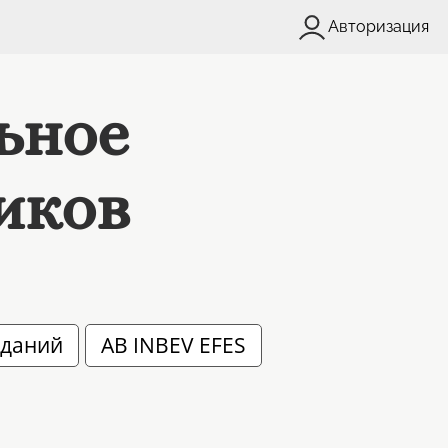
Авторизация
льное
иков
аданий
AB INBEV EFES