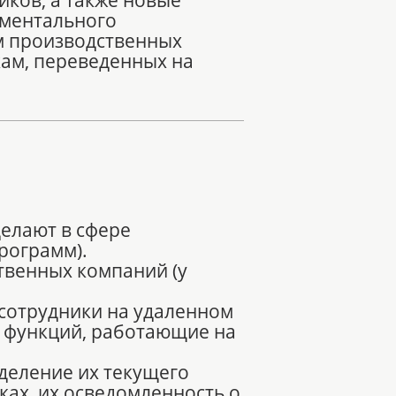
 ментального
м производственных
кам, переведенных на
делают в сфере
рограмм).
твенных компаний (у
 сотрудники на удаленном
х функций, работающие на
деление их текущего
ах, их осведомленность о