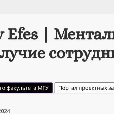
v Efes | Мента
лучие сотрудн
го факультета МГУ
Портал проектных з
2024