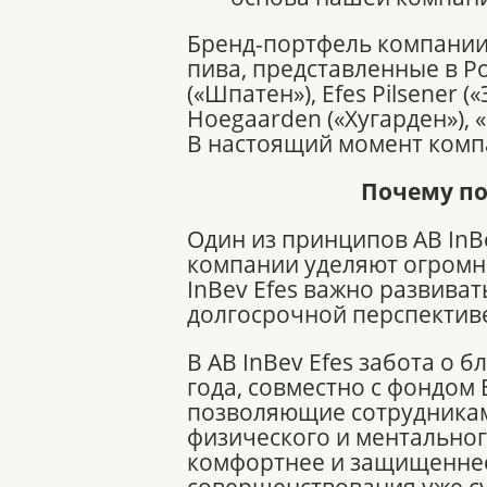
Бренд-портфель компании 
пива, представленные в Ро
(«Шпатен»), Efes Pilsener 
Hoegaarden («Хугарден»), 
В настоящий момент компа
Почему по
Один из принципов AB InBe
компании уделяют огромн
InBev Efes важно развиват
долгосрочной перспектив
В AB InBev Efes забота о 
года, совместно с фондом
позволяющие сотрудникам
физического и ментальног
комфортнее и защищеннее. 
совершенствования уже с