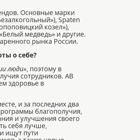
ендов. Основные марки
 Безалкогольный»), Spaten
лкопоповицкий козел»),
 «Белый медведь» и другие.
варенного рынка России.
ты о себе?
ши люди»
, поэтому в
лучия сотрудников. AB
оем здоровье в
есте, и за последних два
 программы благополучия,
ания и улучшения своего
ть себя лучше,
 и ищут пути
ков, а также новые