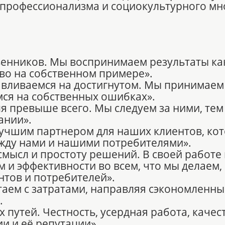
 профессионализма и социокультурного м
венников. Мы воспринимаем результаты ка
во на собственном примере».
авливаемся на достигнутом. Мы принимаем
мся на собственных ошибках».
я превыше всего. Мы следуем за ними, те
ании».
учшим партнером для наших клиентов, ко
жду нами и нашими потребителями».
смысл и простоту решений. В своей работе
и эффективности во всем, что мы делаем, 
нтов и потребителей».
аем с затратами, направляя сэкономленны
.
путей. Честность, усердная работа, качест
и и её репутации».