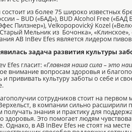
состоит из более 75 широко известных бр
ссии – BUD («БАД»), BUD Alcohol Free («БАД
(«Эфес Пилзнер»), Velkopopovický Kozel («Ве
«Старый Мельник из Бочонка», «Клинское»,
ния AB InBev Efes является лидером пиво
явилась задача развития культуры забо
v Efes гласит:
«Главная наша сила – это на
ое внимание вопросам здоровья и благопо
ь и прививать культуру заботы о себе и св
е.
благополучии сотрудников стоит на первом м
 Верхельст, в компании сильно расширили
 получать знания и практику для поддерж
о здоровья. Это помогает людям чувствова
Однако, в AB InBev Efes не стоят на месте
уществующих способов поддержки сотрудни