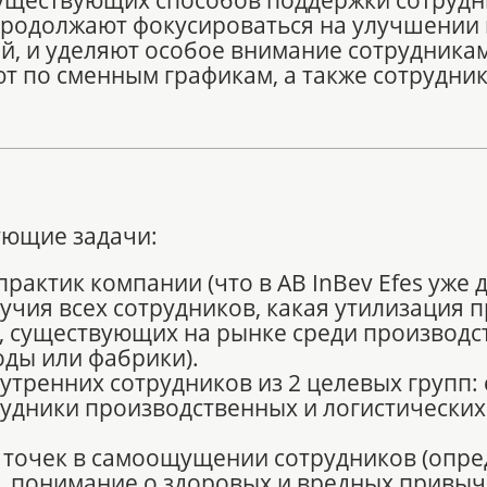
 продолжают фокусироваться на улучшении
й, и уделяют особое внимание сотрудника
т по сменным графикам, а также сотрудни
ующие задачи:
рактик компании (что в AB InBev Efes уже 
чия всех сотрудников, какая утилизация п
, существующих на рынке среди производс
оды или фабрики).
утренних сотрудников из 2 целевых групп:
рудники производственных и логистически
точек в самоощущении сотрудников (опре
, понимание о здоровых и вредных привычк